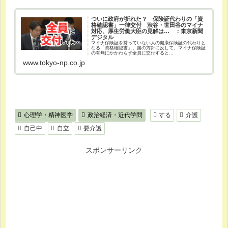
ついに政府が折れた？ 保険証代わりの「資
格確認書」一律交付 渋谷・世田谷のマイナ
対応、厚生労働大臣の見解は… ：東京新聞
デジタル
マイナ保険証を持っていない人の健康保険証の代わりと
なる「資格確認書」。国の方針に反して、マイナ保険証
の有無にかかわらず全員に交付すると...
www.tokyo-np.co.jp
心理学・精神医学
政治経済・近代学問
する
介護
自己中
自立
要介護
スポンサーリンク