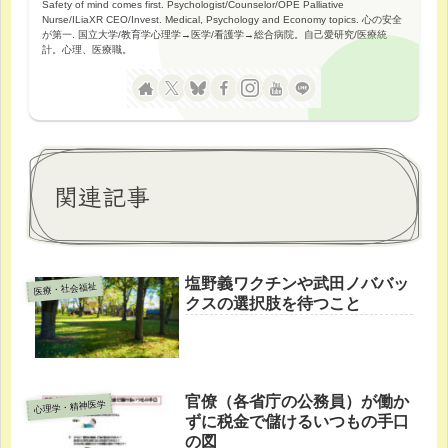
Safety of mind comes first. Psychologist/Counselor/OPE Palliative
Nurse/ILiaXR CEO/Invest. Medical, Psychology and Economy topics. 心の安全
が第一. 国立大学/教育学心理学→医学/看護学→総合病院。自己愛研究/医療統
計。心理、医療職。
関連記事
塩野義ワクチンや武田ノババッ
医療・社会福祉
クスの選択肢を待つこと
官僚（各省庁の公務員）が働か
心理学・精神医学
ずに税金で儲けるいつもの手口
の図