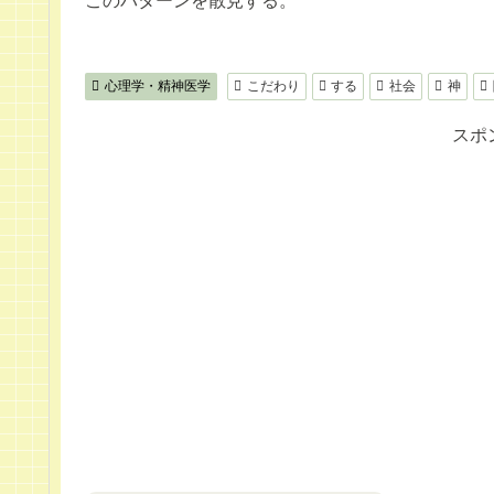
このパターンを散見する。
心理学・精神医学
こだわり
する
社会
神
スポ