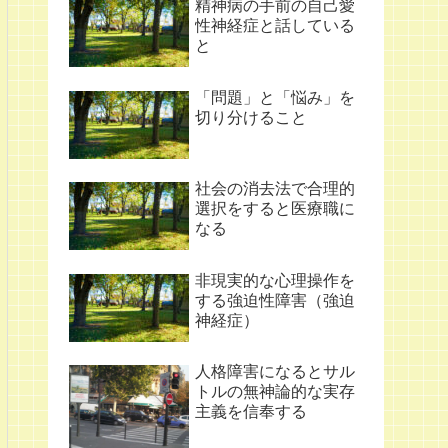
精神病の手前の自己愛
性神経症と話している
と
「問題」と「悩み」を
切り分けること
社会の消去法で合理的
選択をすると医療職に
なる
非現実的な心理操作を
する強迫性障害（強迫
神経症）
人格障害になるとサル
トルの無神論的な実存
主義を信奉する