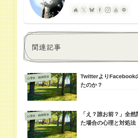
関連記事
TwitterよりFac
心理学・精神医学
たのか？
「え？誰お前？」全然
心理学・精神医学
た場合の心理と対処法