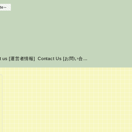
te～
ut us [運営者情報]
Contact Us [お問い合わせ]