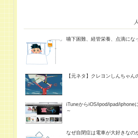
嚥下困難、経管栄養、点滴にな
【元ネタ】クレヨンしんちゃん
iTuneからiOS/ipod/ipa
～
なぜ自閉症は電車が大好きなの