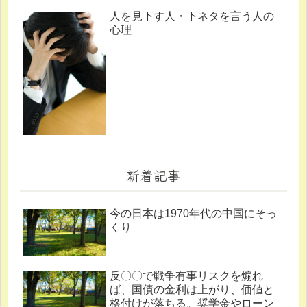
人を見下す人・下ネタを言う人の
心理
新着記事
今の日本は1970年代の中国にそっ
くり
反〇〇で戦争有事リスクを煽れ
ば、国債の金利は上がり、価値と
格付けが落ちる。奨学金やローン