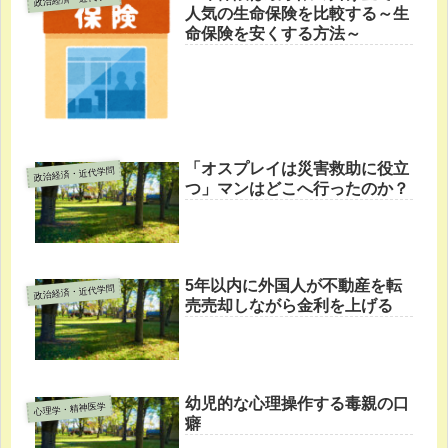
人気の生命保険を比較する～生
命保険を安くする方法～
「オスプレイは災害救助に役立
政治経済・近代学問
つ」マンはどこへ行ったのか？
5年以内に外国人が不動産を転
政治経済・近代学問
売売却しながら金利を上げる
幼児的な心理操作する毒親の口
心理学・精神医学
癖