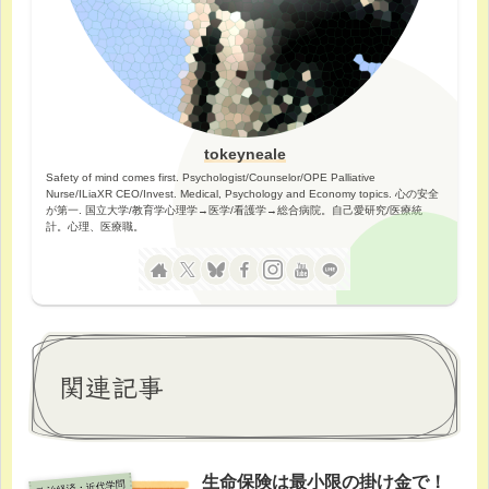
tokeyneale
Safety of mind comes first. Psychologist/Counselor/OPE Palliative
Nurse/ILiaXR CEO/Invest. Medical, Psychology and Economy topics. 心の安全
が第一. 国立大学/教育学心理学→医学/看護学→総合病院。自己愛研究/医療統
計。心理、医療職。
関連記事
生命保険は最小限の掛け金で！
政治経済・近代学問