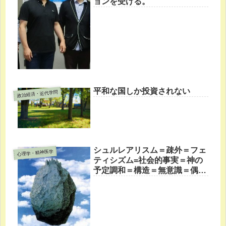
ョンを受ける。
平和な国しか投資されない
政治経済・近代学問
シュルレアリスム＝疎外＝フェ
心理学・精神医学
ティシズム=社会的事実＝神の
予定調和＝構造＝無意識＝偶然
＝自動＝不確定性原理＝不完全
性定理＝仏教の空