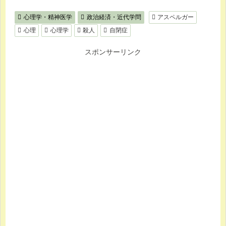
心理学・精神医学
政治経済・近代学問
アスペルガー
心理
心理学
殺人
自閉症
スポンサーリンク