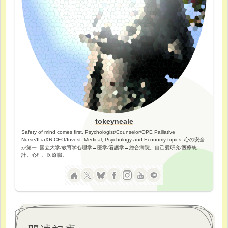
tokeyneale
Safety of mind comes first. Psychologist/Counselor/OPE Palliative
Nurse/ILiaXR CEO/Invest. Medical, Psychology and Economy topics. 心の安全
が第一. 国立大学/教育学心理学→医学/看護学→総合病院。自己愛研究/医療統
計。心理、医療職。