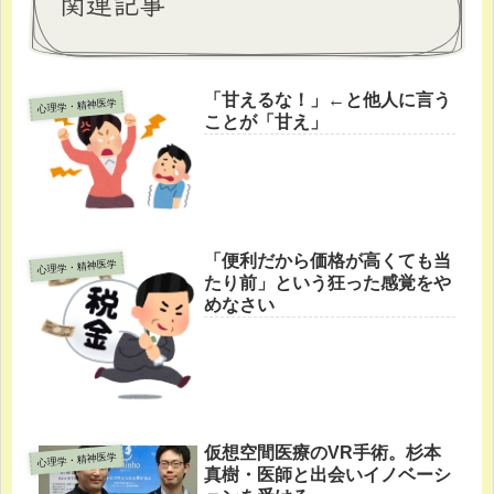
関連記事
「甘えるな！」←と他人に言う
心理学・精神医学
ことが「甘え」
「便利だから価格が高くても当
心理学・精神医学
たり前」という狂った感覚をや
めなさい
仮想空間医療のVR手術。杉本
心理学・精神医学
真樹・医師と出会いイノベーシ