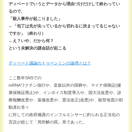
ディベートでいうとデータから理由づけだけして終わってい
るので、
「殺人事件が起こりました」
←「包丁は先が尖っているから切れるに決まってるじゃない
ですか」（終わり）
←え？いや、だから何？
という未解決の謎会話が起こる
ディベート議論のトゥーンミンの論理とは？
ここ数年SNSでの
mRNAワクチン強行や、皇族以外の国葬や、マイナ保険証(健
康保険証廃止)や、インボイス制度導入や、国大法改悪や、診
療報酬改悪や、薬価改悪や、憲法改正(改悪)や、能登地震の初
動遅れ等々
に対しての政府擁護のインフルエンサーに釣られる正当化の
言説が総じて「局所解の罠」系であった。