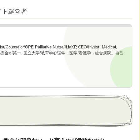
イト運営者
gist/Counselor/OPE Palliative Nurse/ILiaXR CEO/Invest. Medical,
topics. 心の安全が第一. 国立大学/教育学心理学→医学/看護学→総合病院。自己