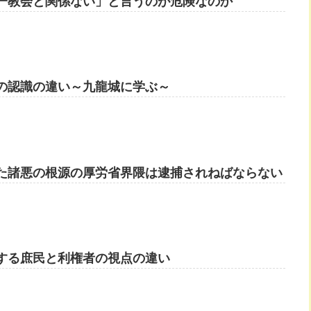
一教会と関係ない」と言うのが危険なのか
の認識の違い～九龍城に学ぶ～
た諸悪の根源の厚労省界隈は逮捕されねばならない
する庶民と利権者の視点の違い