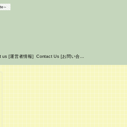
te～
ut us [運営者情報]
Contact Us [お問い合わせ]