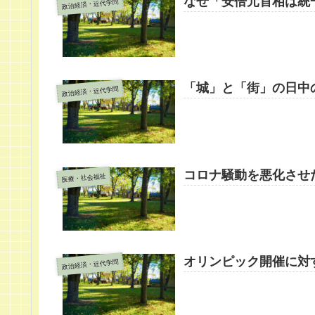
なぜ「安倍元首相は統
政治経済・近代学問
「城」と「街」の日中
政治経済・近代学問
コロナ騒動を悪化させ
医療・社会福祉
オリンピック開催に対
政治経済・近代学問