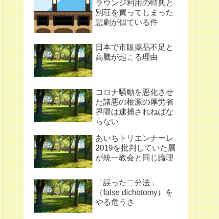
ラウンジ利用の特典と
別荘を買ってしまった
悲劇が似ている件
日本で市販薬品不足と
高騰が起こる理由
コロナ騒動を悪化させ
た諸悪の根源の厚労省
界隈は逮捕されねばな
らない
あいちトリエンナーレ
2019を批判していた層
が統一教会と同じ論理
「誤った二分法」
（false dichotomy）を
やる危うさ