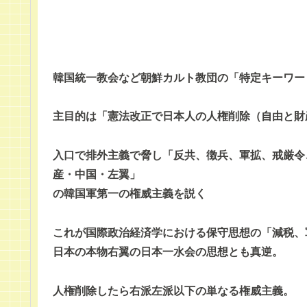
韓国統一教会など朝鮮カルト教団の「特定キーワー
主目的は「憲法改正で日本人の人権削除（自由と財
入口で排外主義で脅し「反共、徴兵、軍拡、戒厳令
産・中国・左翼」
の韓国軍第一の権威主義を説く
これが国際政治経済学における保守思想の「減税、
日本の本物右翼の日本一水会の思想とも真逆。
人権削除したら右派左派以下の単なる権威主義。