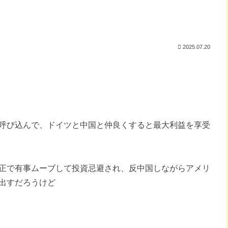
2025.07.20
呼び込んで、ドイツと中国と仲良くすると最大利益を享受
正で有事ムーブして投資忌避され、反中国しながらアメリ
出すだろうけど