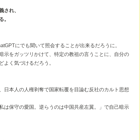
義され、
る。
atGPTにでも聞いて照会することが出来るだろうに。
暗示をガッツリかけて、特定の教祖の言うことに、自分の
どよく気づけるだろう。
、日本人の人権剥奪で国家転覆を目論む反社のカルト思想
私は保守の愛国。逆らうのは中国共産左翼。」で自己暗示