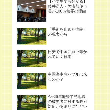
【小学生でも分かる】
藤井浩人・美濃加茂市
長が100％無罪の理由
「手術を止めた病院」
の現実から
円安で中国に買い叩か
れていく日本
中国海南省バブルは来
るのか？
令和6年能登半島地震
の被災者に対する政府
対応があまりにひどい