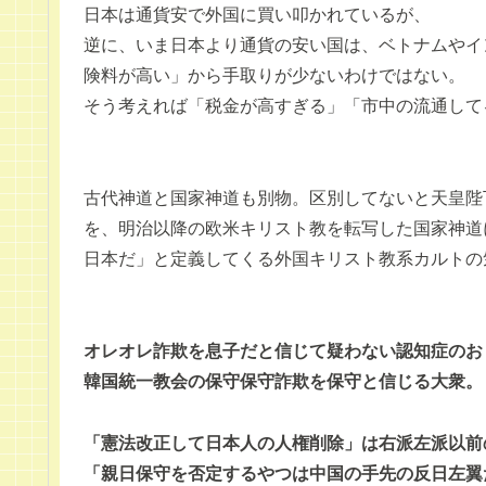
日本は通貨安で外国に買い叩かれているが、
逆に、いま日本より通貨の安い国は、ベトナムやイ
険料が高い」から手取りが少ないわけではない。
そう考えれば「税金が高すぎる」「市中の流通して
古代神道と国家神道も別物。区別してないと天皇陛
を、明治以降の欧米キリスト教を転写した国家神道
日本だ」と定義してくる外国キリスト教系カルトの
オレオレ詐欺を息子だと信じて疑わない認知症のお
韓国統一教会の保守保守詐欺を保守と信じる大衆。
「憲法改正して日本人の人権削除」は右派左派以前
「親日保守を否定するやつは中国の手先の反日左翼