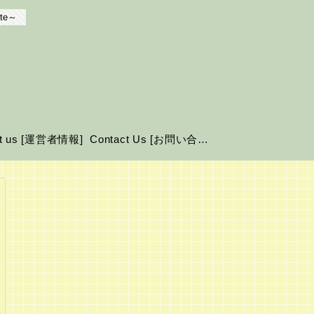
te～
ut us [運営者情報]
Contact Us [お問い合わせ]