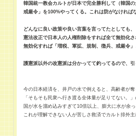
韓国統一教会カルトが日本で完全勝利して（韓国の
戒厳令」を100%やってくる。これは防がなければ
どんなに良い政策や良い言葉を言ってたとしても、
憲法改正で日本人の人権削除をすれば全て無効化さ
無効化すれば「増税、軍拡、規制、徴兵、戒厳令」
護憲派以外の改憲派は分かってて釣ってるので、引
今の日本経済を、井戸の水で例えると、高齢者が奪
「そもそも民衆へ行き渡る全体量が足りてない。」
国が水を溜め込みすぎて10倍以上、膨大に水が余
これが理解できない人が苦しさ救済でカルト排外主