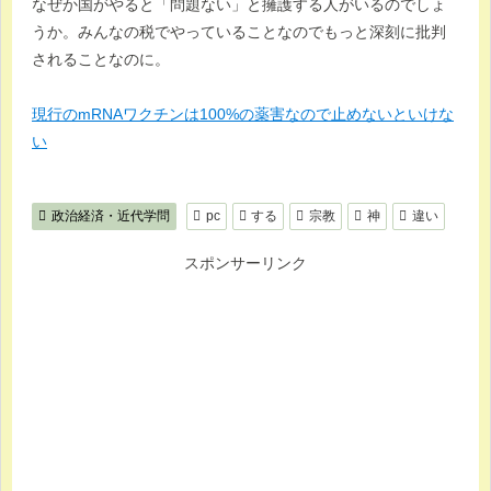
なぜか国がやると「問題ない」と擁護する人がいるのでしょ
うか。みんなの税でやっていることなのでもっと深刻に批判
されることなのに。
現行のmRNAワクチンは100%の薬害なので止めないといけな
い
政治経済・近代学問
pc
する
宗教
神
違い
スポンサーリンク