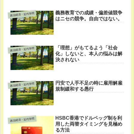
義務教育での成績・偏差値競争
政治経済・近代学問
はニセの競争。自由ではない。
「理想」がもてるよう「社会
政治経済・近代学問
化」しないと、本人の悩みは解
決されない
円安で人手不足の時に雇用解雇
政治経済・近代学問
規制緩和する愚行
HSBC香港でドルペッグ制を利
政治経済・近代学問
用した両替タイミングを見極め
る方法