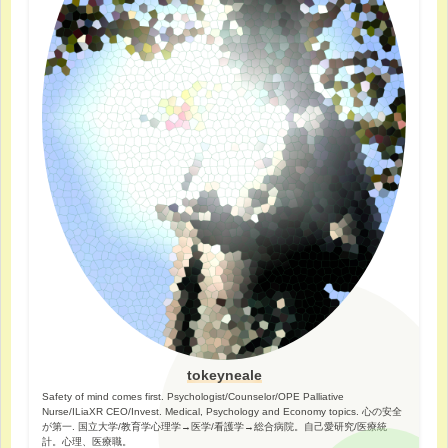
tokeyneale
Safety of mind comes first. Psychologist/Counselor/OPE Palliative
Nurse/ILiaXR CEO/Invest. Medical, Psychology and Economy topics. 心の安全
が第一. 国立大学/教育学心理学→医学/看護学→総合病院。自己愛研究/医療統
計。心理、医療職。