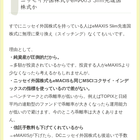
株式か
すでにニッセイ外国株式を持っている人はeMAXIS Slim先進国
株式に無理に乗り換え（スイッチング）なくてもいいです。
理由として、
・純資産が圧倒的だから。
→多額が投資されているからです。投資する人がeMAXISより
少なくなったら考えるかもしれませんが。
・ニッセイ外国株式もeMACISも同じMSCIコクサイ・インデ
ックスの指標を使っているので差がない。
→ベンチマークとの乖離率が低いから。例えばTOPIXと日経
平均の連動型のファンドで乖離率が大きくなったら運用能力
が低いので避けます。今のところ乖離率は大きくありませ
ん。
・信託手数料も下げてくれているから
→eMAXISが下げたら、DCニッセイ外国株式も後追いで手数