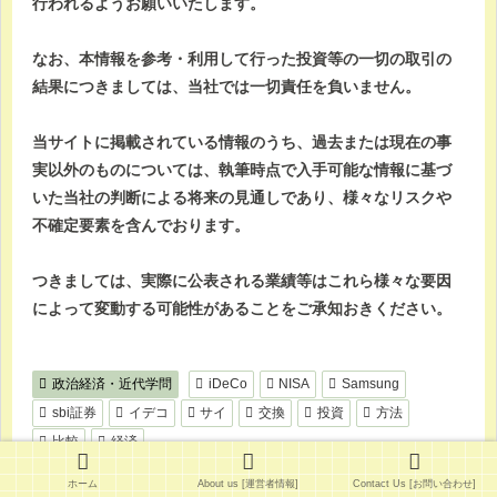
行われるようお願いいたします。
なお、本情報を参考・利用して行った投資等の一切の取引の
結果につきましては、当社では一切責任を負いません。
当サイトに掲載されている情報のうち、過去または現在の事
実以外のものについては、執筆時点で入手可能な情報に基づ
いた当社の判断による将来の見通しであり、様々なリスクや
不確定要素を含んでおります。
つきましては、実際に公表される業績等はこれら様々な要因
によって変動する可能性があることをご承知おきください。
政治経済・近代学問
iDeCo
NISA
Samsung
sbi証券
イデコ
サイ
交換
投資
方法
比較
経済
ホーム
About us [運営者情報]
Contact Us [お問い合わせ]
スポンサーリンク