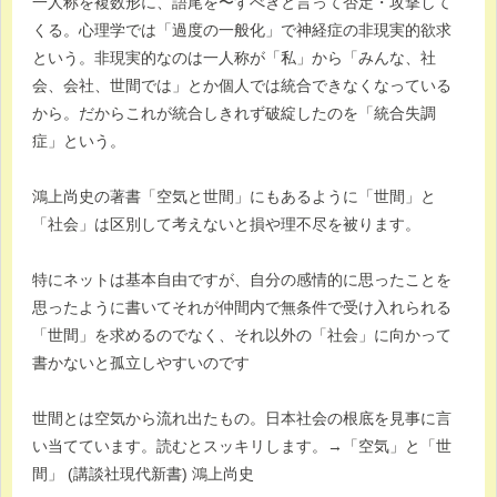
一人称を複数形に、語尾を〜すべきと言って否定・攻撃して
くる。心理学では「過度の一般化」で神経症の非現実的欲求
という。非現実的なのは一人称が「私」から「みんな、社
会、会社、世間では」とか個人では統合できなくなっている
から。だからこれが統合しきれず破綻したのを「統合失調
症」という。
鴻上尚史の著書「空気と世間」にもあるように「世間」と
「社会」は区別して考えないと損や理不尽を被ります。
特にネットは基本自由ですが、自分の感情的に思ったことを
思ったように書いてそれが仲間内で無条件で受け入れられる
「世間」を求めるのでなく、それ以外の「社会」に向かって
書かないと孤立しやすいのです
世間とは空気から流れ出たもの。日本社会の根底を見事に言
い当てています。読むとスッキリします。→「空気」と「世
間」 (講談社現代新書) 鴻上尚史