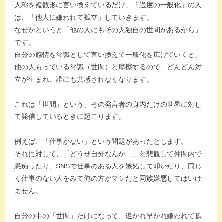
人称を複数形に言い換えているだけ」「過度の一般化」の人
は、「他人に嫌われて孤立」していきます。
なぜかというと「他の人にもその人独自の世間があるから」
です。
自分の感情を常識として言い換えて一般化を広げていくと、
他の人もっている常識（世間）と摩擦するので、どんどん対
立が生まれ、誰にも共感されなくなります。
これは「世間」という、その発言者の身内だけの世界に対し
て発信しているときに起こります。
例えば、「仕事がない」という問題があったとします。
それに対して、「どうせ自分なんか…」と悲観して仲間内で
愚痴ったり、SNSで仕事のある人を嫉妬して叩いたり、同じ
く仕事のない人をみて俺の方がマシだと同族嫌悪してはいけ
ません。
自分の中の「世間」だけになって、遅かれ早かれ嫌われて孤