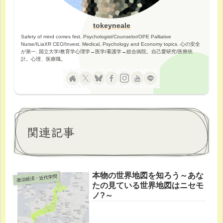
tokeyneale
Safety of mind comes first. Psychologist/Counselor/OPE Palliative
Nurse/ILiaXR CEO/Invest. Medical, Psychology and Economy topics. 心の安全
が第一. 国立大学/教育学心理学→医学/看護学→総合病院。自己愛研究/医療統
計。心理、医療職。
関連記事
本物の世界地図を知ろう～あな
政治経済・近代学問
たの見ている世界地図はニセモ
ノ?～