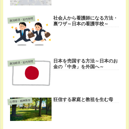
社会人から看護師になる方法・
政治経済・近代学問
裏ワザ～日本の看護学校～
日本を売国する方法～日本のお
政治経済・近代学問
金の「中身」を外国へ～
狂信する家庭と教祖を生む母
心理学・精神医学