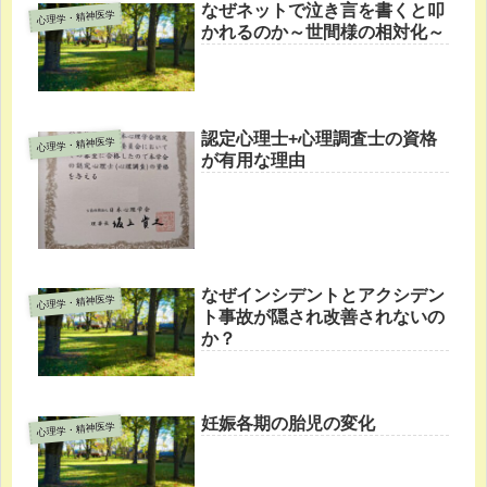
なぜネットで泣き言を書くと叩
心理学・精神医学
かれるのか～世間様の相対化～
認定心理士+心理調査士の資格
心理学・精神医学
が有用な理由
なぜインシデントとアクシデン
心理学・精神医学
ト事故が隠され改善されないの
か？
妊娠各期の胎児の変化
心理学・精神医学