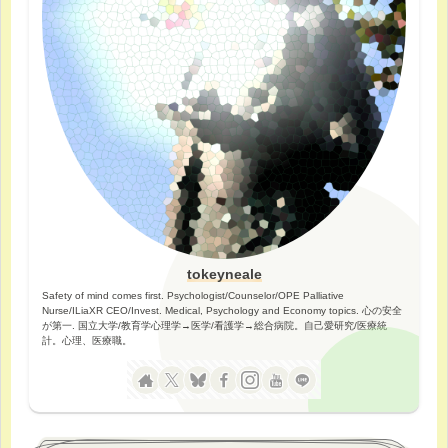
tokeyneale
Safety of mind comes first. Psychologist/Counselor/OPE Palliative
Nurse/ILiaXR CEO/Invest. Medical, Psychology and Economy topics. 心の安全
が第一. 国立大学/教育学心理学→医学/看護学→総合病院。自己愛研究/医療統
計。心理、医療職。