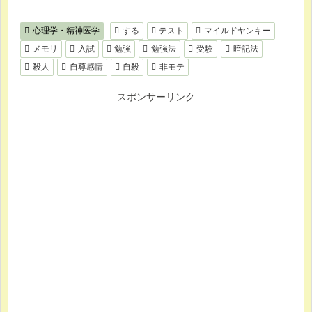
心理学・精神医学
する
テスト
マイルドヤンキー
メモリ
入試
勉強
勉強法
受験
暗記法
殺人
自尊感情
自殺
非モテ
スポンサーリンク