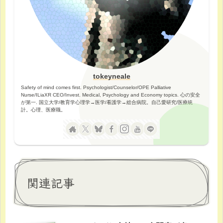
tokeyneale
Safety of mind comes first. Psychologist/Counselor/OPE Palliative
Nurse/ILiaXR CEO/Invest. Medical, Psychology and Economy topics. 心の安全
が第一. 国立大学/教育学心理学→医学/看護学→総合病院。自己愛研究/医療統
計。心理、医療職。
関連記事