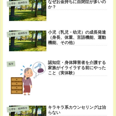
なぜお金持ちに自閉症が多いの
心理学・精神医学
か？
小児（乳児・幼児）の成長発達
心理学・精神医学
（身長、体重、言語機能、運動
機能、その他）
認知症・身体障害者を介護する
医学
家族がイライラする前にやった
こと（実体験）
キラキラ系カウンセリングは治
心理学・精神医学
らない