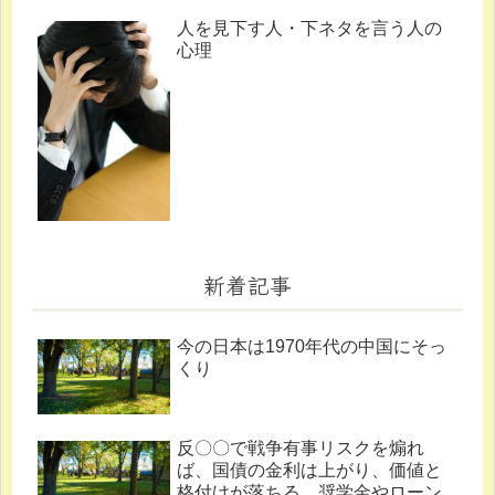
人を見下す人・下ネタを言う人の
心理
新着記事
今の日本は1970年代の中国にそっ
くり
反〇〇で戦争有事リスクを煽れ
ば、国債の金利は上がり、価値と
格付けが落ちる。奨学金やローン