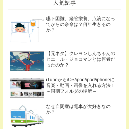
人気記事
嚥下困難、経管栄養、点滴になっ
てからの余命は？何年生きるの
か？
【元ネタ】クレヨンしんちゃんの
ヒエール・ジョコマンとは何者だ
ったのか？
iTuneからiOS/ipod/ipad/iphoneに
音楽・動画・画像を入れる方法！
～同期フォルダの場所～
なぜ自閉症は電車が大好きなの
か？