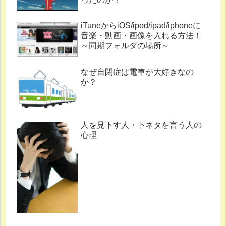
iTuneからiOS/ipod/ipad/iphoneに
音楽・動画・画像を入れる方法！
～同期フォルダの場所～
なぜ自閉症は電車が大好きなの
か？
人を見下す人・下ネタを言う人の
心理