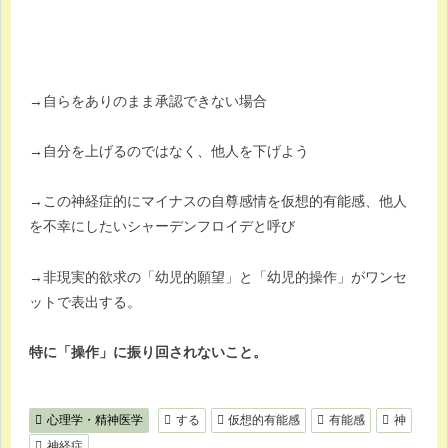
→自らをありのまま承認できない場合
→自分を上げるのではなく、他人を下げよう
→この神経症的にマイナスの自尊感情を仮想的有能感、他人
を不幸にしたいシャーデンフロイデと呼び
→非現実的欲求の「幼児的願望」と「幼児的操作」がワンセ
ットで表出する。
特に「操作」に振り回されないこと。
心理学・精神医学
する
仮想的有能感
有能感
神
神経症