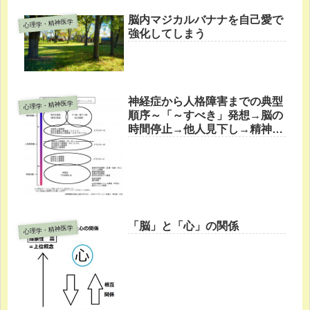
脳内マジカルバナナを自己愛で
心理学・精神医学
強化してしまう
神経症から人格障害までの典型
心理学・精神医学
順序～「～すべき」発想→脳の
時間停止→他人見下し→精神病
へ～
「脳」と「心」の関係
心理学・精神医学