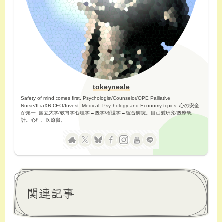
tokeyneale
Safety of mind comes first. Psychologist/Counselor/OPE Palliative
Nurse/ILiaXR CEO/Invest. Medical, Psychology and Economy topics. 心の安全
が第一. 国立大学/教育学心理学→医学/看護学→総合病院。自己愛研究/医療統
計。心理、医療職。
関連記事