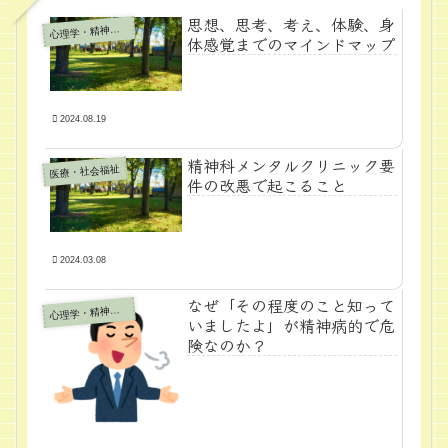
思想、思考、考え、体験、身
心
理学・精神医学
体感覚までのマインドマップ
2024.08.19
精神科メンタルクリニック要
医療・社会福祉
件の改悪で起こること
2024.03.08
なぜ「その程度のこと知って
心
理学・精神医学
いましたよ」が精神病的で危
険なのか？