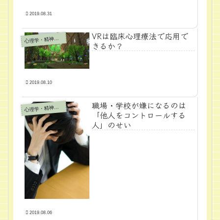
2019.08.31
VRは臨床心理療法で応用で
心
理学・精神医学
きるか？
2019.08.10
職場・学校が嫌になるのは
心
理学・精神医学
「他人をコントロールする
人」のせい
2019.08.06