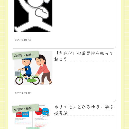
2019.10.23
「内在化」の重要性を知って
心
理学・精神医学
おこう
2019.09.12
ホリエモンとひろゆきに学ぶ
心
理学・精神医学
思考法