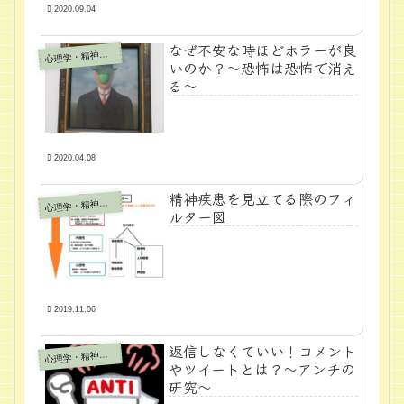
2020.09.04
なぜ不安な時ほどホラーが良
心
理学・精神医学
いのか？～恐怖は恐怖で消え
る～
2020.04.08
精神疾患を見立てる際のフィ
心
理学・精神医学
ルター図
2019.11.06
返信しなくていい！コメント
心
理学・精神医学
やツイートとは？～アンチの
研究～