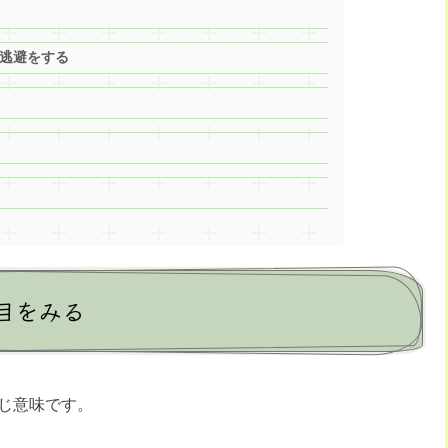
逃避をする
目をみる
じ意味です。