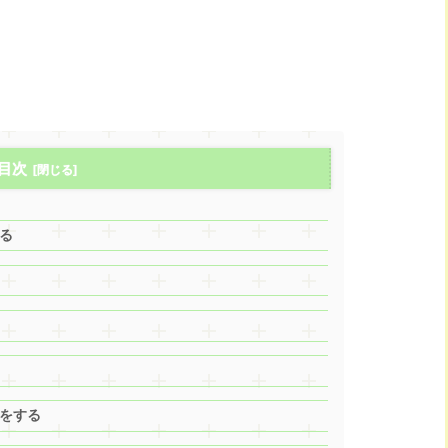
目次
る
をする