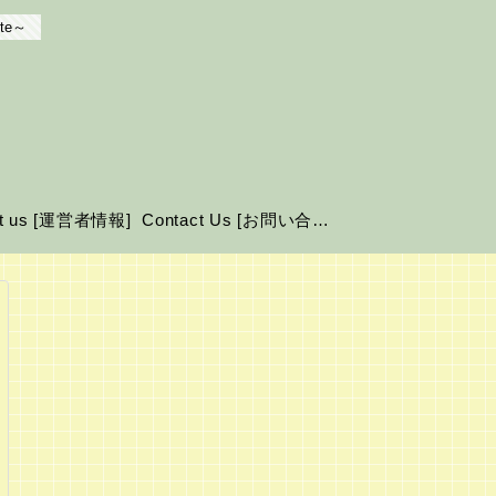
te～
ut us [運営者情報]
Contact Us [お問い合わせ]