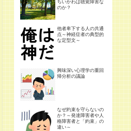
ちいかわは聴覚障害な
のか？
他者卑下する人の共通
点～神経症者の典型的
な定型文～
興味深い心理学の重回
帰分析の議論
なぜ約束を守らないの
か？～発達障害者や人
格障害者と「約束」の
違い～