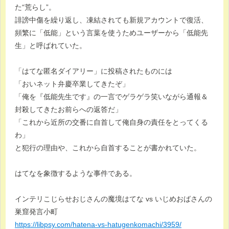
た“荒らし”。
誹謗中傷を繰り返し、凍結されても新規アカウントで復活、
頻繁に「低能」という言葉を使うためユーザーから「低能先
生」と呼ばれていた。
「はてな匿名ダイアリー」に投稿されたものには
「おいネット弁慶卒業してきたぞ」
「俺を『低能先生です』の一言でゲラゲラ笑いながら通報＆
封殺してきたお前らへの返答だ」
「これから近所の交番に自首して俺自身の責任をとってくる
わ」
と犯行の理由や、これから自首することが書かれていた。
はてなを象徴するような事件である。
インテリこじらせおじさんの魔境はてな vs いじめおばさんの
巣窟発言小町
https://libpsy.com/hatena-vs-hatugenkomachi/3959/