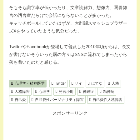
そもそも識字率が低かったり、文章読解力、想像力、罵詈雑
言の汚言症だらけで会話にならないことが多かった。
キャッチボールしていたはずが、大乱闘スマッシュブラザー
ズXをやっていたような気分だった。
TwitterやFacebookが登場して普及した2010年頃からは、長文
が書けないそういった層の方々はSNSに流れてしまったから
落ち着いたのだと感じる。
心理学・精神医学
Twitter
サイ
はてな
人格
人格障害
心理学
発言小町
神経症
精神病
自己愛
自己愛性パーソナリティ障害
自己愛性人格障害
スポンサーリンク