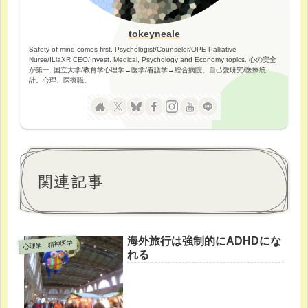
tokeyneale
Safety of mind comes first. Psychologist/Counselor/OPE Palliative
Nurse/ILiaXR CEO/Invest. Medical, Psychology and Economy topics. 心の安全
が第一. 国立大学/教育学心理学→医学/看護学→総合病院。自己愛研究/医療統
計。心理、医療職。
関連記事
海外旅行は強制的にADHDにな
心理学・精神医学
れる