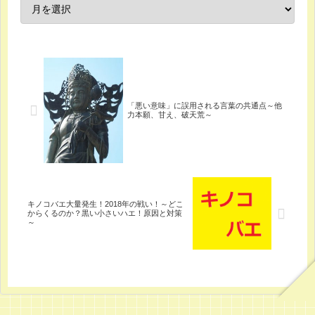
「悪い意味」に誤用される言葉の共通点～他
力本願、甘え、破天荒～
キノコバエ大量発生！2018年の戦い！～どこ
からくるのか？黒い小さいハエ！原因と対策
～