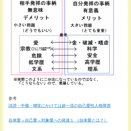
参考
誹謗・中傷・嘲笑にかけては超一流の自己愛性人格障害
自体愛→自己愛→対象愛への発達１ （自体愛とは？）