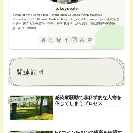
tokeyneale
Safety of mind comes first. Psychologist/Counselor/OPE Palliative
Nurse/ILiaXR CEO/Invest. Medical, Psychology and Economy topics. 心の安全
が第一. 国立大学/教育学心理学→医学/看護学→総合病院。自己愛研究/医療統
計。心理、医療職。
関連記事
感染症騒動で非科学的な人物を
政治経済・近代学問
信じてしまうプロセス
EXコイン(EXC)の残高を確認す