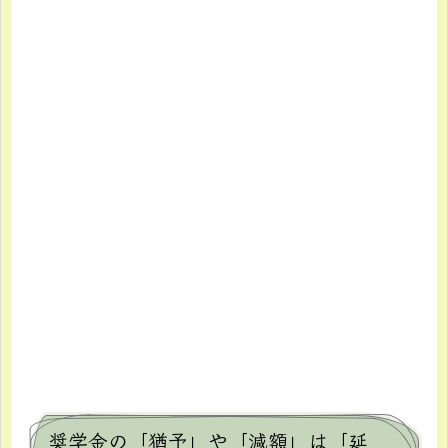
奨学金の「猶予」や「減額」は「延