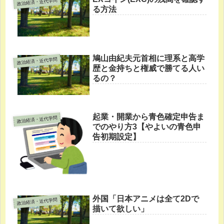
政治経済・近代学問
る方法
鳩山由紀夫元首相に理系と高学
政治経済・近代学問
歴と金持ちと権威で勝てる人い
るの？
起業・開業から青色確定申告ま
政治経済・近代学問
でのやり方3【やよいの青色申
告初期設定】
外国「日本アニメは全て2Dで
政治経済・近代学問
描いて欲しい」