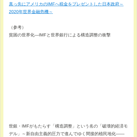
真っ先にアメリカのIMFへ税金をプレゼントした日本政府～
2020年世界金融危機～
（参考）
貧困の世界化―IMFと世界銀行による構造調整の衝撃
世銀・IMFがもたらす「構造調整」という名の「破壊的経済モ
デル」～新自由主義的圧力で進んでゆく間接的植民地化――