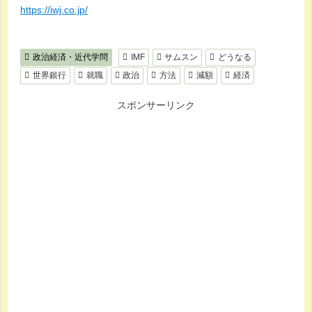
https://iwj.co.jp/
政治経済・近代学問
IMF
サムスン
どうなる
世界銀行
就職
政治
方法
減額
経済
スポンサーリンク