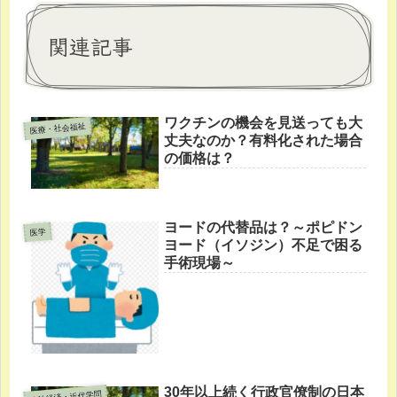
関連記事
ワクチンの機会を見送っても大
医療・社会福祉
丈夫なのか？有料化された場合
の価格は？
ヨードの代替品は？～ポピドン
医学
ヨード（イソジン）不足で困る
手術現場～
30年以上続く行政官僚制の日本
政治経済・近代学問