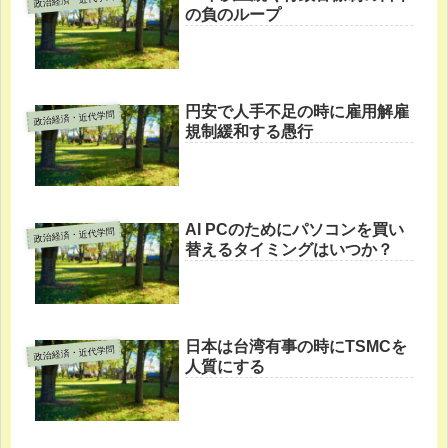
の負のループ
円安で人手不足の時に雇用解雇
政治経済・近代学問
規制緩和する愚行
AI PCのためにパソコンを買い
政治経済・近代学問
替えるタイミングはいつか？
日本は台湾有事の時にTSMCを
政治経済・近代学問
人質にする