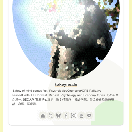
tokeyneale
Safety of mind comes first. Psychologist/Counselor/OPE Palliative
Nurse/ILiaXR CEO/Invest. Medical, Psychology and Economy topics. 心の安全
が第一. 国立大学/教育学心理学→医学/看護学→総合病院。自己愛研究/医療統
計。心理、医療職。