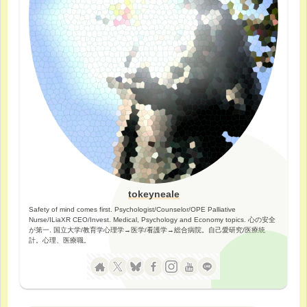
tokeyneale
Safety of mind comes first. Psychologist/Counselor/OPE Palliative
Nurse/ILiaXR CEO/Invest. Medical, Psychology and Economy topics. 心の安全
が第一. 国立大学/教育学心理学→医学/看護学→総合病院。自己愛研究/医療統
計。心理、医療職。