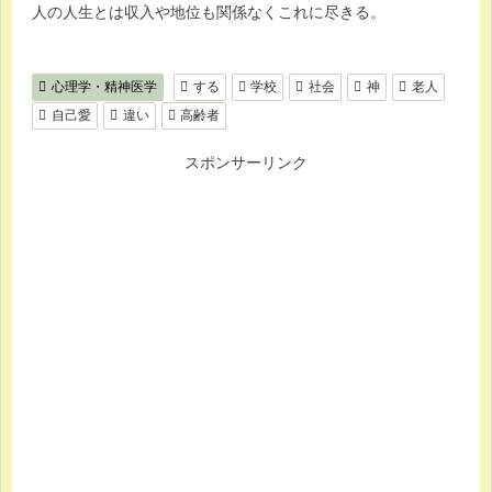
人の人生とは収入や地位も関係なくこれに尽きる。
心理学・精神医学
する
学校
社会
神
老人
自己愛
違い
高齢者
スポンサーリンク