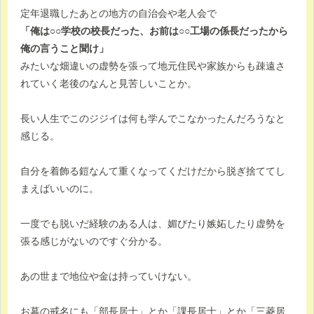
定年退職したあとの地方の自治会や老人会で
「俺は○○学校の校長だった、お前は○○工場の係長だったから
俺の言うこと聞け」
みたいな畑違いの虚勢を張って地元住民や家族からも疎遠さ
れていく老後のなんと見苦しいことか。
長い人生でこのジジイは何も学んでこなかったんだろうなと
感じる。
自分を着飾る鎧なんて重くなってくだけだから脱ぎ捨ててし
まえばいいのに。
一度でも脱いだ経験のある人は、媚びたり嫉妬したり虚勢を
張る感じがないのですぐ分かる。
あの世まで地位や金は持っていけない。
お墓の戒名にも「部長居士」とか「課長居士」とか「三菱居