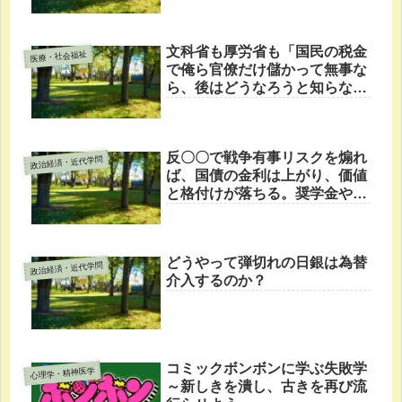
文科省も厚労省も「国民の税金
医療・社会福祉
で俺ら官僚だけ儲かって無事な
ら、後はどうなろうと知らな
い」
反〇〇で戦争有事リスクを煽れ
政治経済・近代学問
ば、国債の金利は上がり、価値
と格付けが落ちる。奨学金やロ
ーン借りてる人は破綻。
どうやって弾切れの日銀は為替
政治経済・近代学問
介入するのか？
コミックボンボンに学ぶ失敗学
心理学・精神医学
～新しきを潰し、古きを再び流