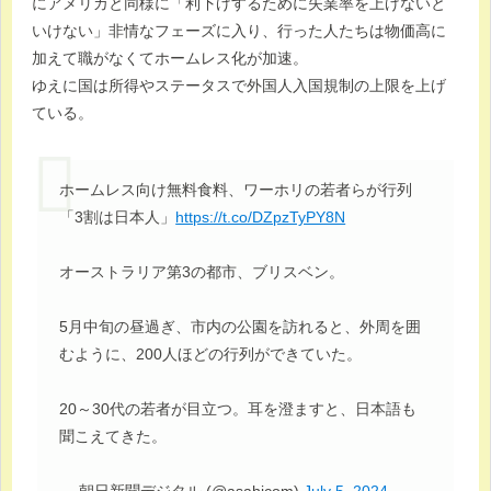
にアメリカと同様に「利下げするために失業率を上げないと
いけない」非情なフェーズに入り、行った人たちは物価高に
加えて職がなくてホームレス化が加速。
ゆえに国は所得やステータスで外国人入国規制の上限を上げ
ている。
ホームレス向け無料食料、ワーホリの若者らが行列
「3割は日本人」
https://t.co/DZpzTyPY8N
オーストラリア第3の都市、ブリスベン。
5月中旬の昼過ぎ、市内の公園を訪れると、外周を囲
むように、200人ほどの行列ができていた。
20～30代の若者が目立つ。耳を澄ますと、日本語も
聞こえてきた。