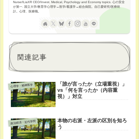
Nurse/ILiaXR CEO/Invest. Medical, Psychology and Economy topics. 心の安全
が第一. 国立大学/教育学心理学→医学/看護学→総合病院。自己愛研究/医療統
計。心理、医療職。
関連記事
「誰が言ったか（立場重視）」
心理学・精神医学
vs「何を言ったか（内容重
視）」対立
本物の右派・左派の区別を知ろ
政治経済・近代学問
う