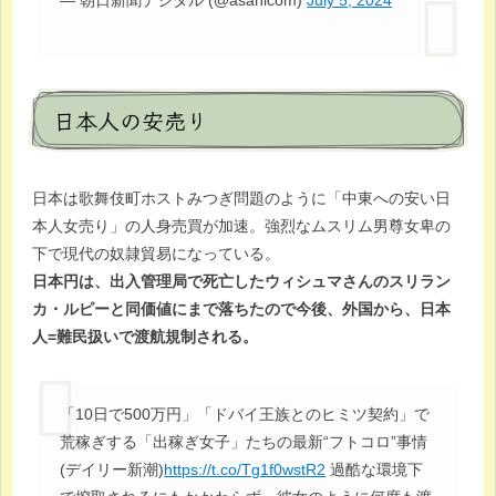
— 朝日新聞デジタル (@asahicom)
July 5, 2024
日本人の安売り
日本は歌舞伎町ホストみつぎ問題のように「中東への安い日
本人女売り」の人身売買が加速。強烈なムスリム男尊女卑の
下で現代の奴隷貿易になっている。
日本円は、出入管理局で死亡したウィシュマさんのスリラン
カ・ルピーと同価値にまで落ちたので今後、外国から、日本
人=難民扱いで渡航規制される。
「10日で500万円」「ドバイ王族とのヒミツ契約」で
荒稼ぎする「出稼ぎ女子」たちの最新“フトコロ”事情
(デイリー新潮)
https://t.co/Tg1f0wstR2
過酷な環境下