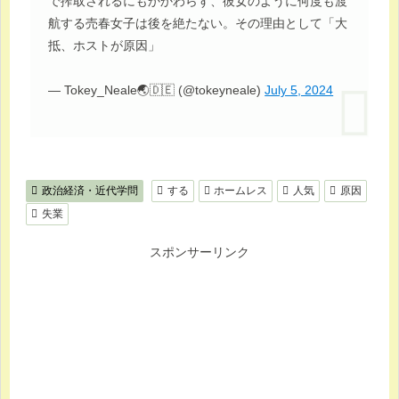
で搾取されるにもかかわらず、彼女のように何度も渡
航する売春女子は後を絶たない。その理由として「大
抵、ホストが原因」
— Tokey_Neale🌏🇩🇪 (@tokeyneale)
July 5, 2024
政治経済・近代学問
する
ホームレス
人気
原因
失業
スポンサーリンク