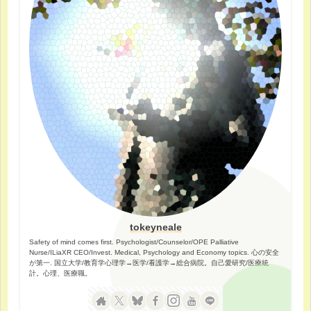
tokeyneale
Safety of mind comes first. Psychologist/Counselor/OPE Palliative
Nurse/ILiaXR CEO/Invest. Medical, Psychology and Economy topics. 心の安全
が第一. 国立大学/教育学心理学→医学/看護学→総合病院。自己愛研究/医療統
計。心理、医療職。