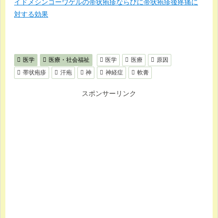
イドメシンコーワゲルの帯状疱疹ならびに帯状疱疹後疼痛に
対する効果
医学
医療・社会福祉
医学
医療
原因
帯状疱疹
汗疱
神
神経症
軟膏
スポンサーリンク