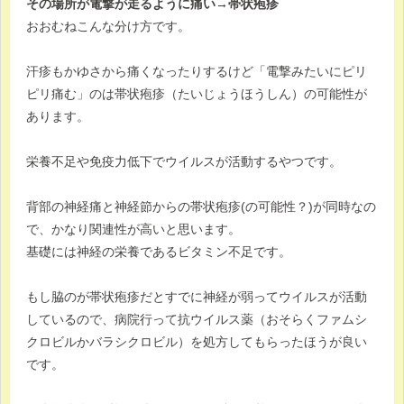
その場所が電撃が走るように痛い→帯状疱疹
おおむねこんな分け方です。
汗疹もかゆさから痛くなったりするけど「電撃みたいにピリ
ピリ痛む」のは帯状疱疹（たいじょうほうしん）の可能性が
あります。
栄養不足や免疫力低下でウイルスが活動するやつです。
背部の神経痛と神経節からの帯状疱疹(の可能性？)が同時なの
で、かなり関連性が高いと思います。
基礎には神経の栄養であるビタミン不足です。
もし脇のが帯状疱疹だとすでに神経が弱ってウイルスが活動
しているので、病院行って抗ウイルス薬（おそらくファムシ
クロビルかバラシクロビル）を処方してもらったほうが良い
です。