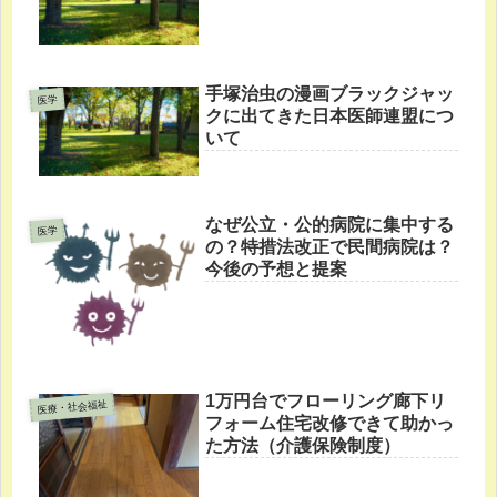
手塚治虫の漫画ブラックジャッ
医学
クに出てきた日本医師連盟につ
いて
なぜ公立・公的病院に集中する
医学
の？特措法改正で民間病院は？
今後の予想と提案
1万円台でフローリング廊下リ
医療・社会福祉
フォーム住宅改修できて助かっ
た方法（介護保険制度）