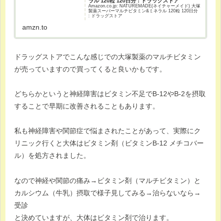
ラル 120粒 120日分 : ドラッグストア
Amazon.co.jp: NATUREMADE(ネイチャーメイド) 大塚
製薬スーパーマルチビタミン&ミネラル 120粒 120日分
: ドラッグストア
amzn.to
ドラッグストアでこんな感じでの大塚製薬のマルチビタミン
が売っていますので買ってくると良いかもです。
どちらかというと神経障害はビタミン不足でB-12やB-2を摂取
することで早期に改善されることもあります。
私も神経障害や関節症で悩まされたことがあって、実際にク
リニック行くと大体はビタミン剤（ビタミンB-12 メチコバー
ル）を処方されました。
なので神経や関節の痛み→ビタミン剤（マルチビタミン）と
カルシウム（牛乳）摂取で様子見してみる→治らないなら→
受診
と決めていますが、大体はビタミン剤で治ります。