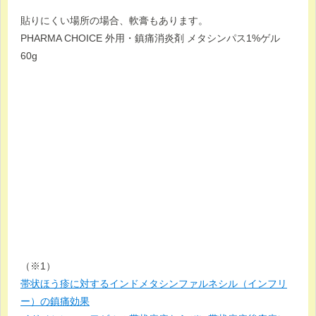
貼りにくい場所の場合、軟膏もあります。
PHARMA CHOICE 外用・鎮痛消炎剤 メタシンパス1%ゲル
60g
（※1）
帯状ほう疹に対するインドメタシンファルネシル（インフリ
ー）の鎮痛効果