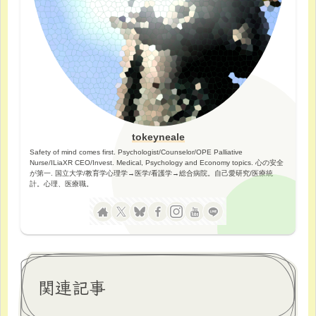
tokeyneale
Safety of mind comes first. Psychologist/Counselor/OPE Palliative
Nurse/ILiaXR CEO/Invest. Medical, Psychology and Economy topics. 心の安全
が第一. 国立大学/教育学心理学→医学/看護学→総合病院。自己愛研究/医療統
計。心理、医療職。
関連記事