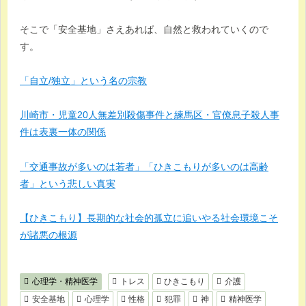
そこで「安全基地」さえあれば、自然と救われていくので
す。
「自立/独立」という名の宗教
川崎市・児童20人無差別殺傷事件と練馬区・官僚息子殺人事
件は表裏一体の関係
「交通事故が多いのは若者」「ひきこもりが多いのは高齢
者」という悲しい真実
【ひきこもり】長期的な社会的孤立に追いやる社会環境こそ
が諸悪の根源
心理学・精神医学
トレス
ひきこもり
介護
安全基地
心理学
性格
犯罪
神
精神医学