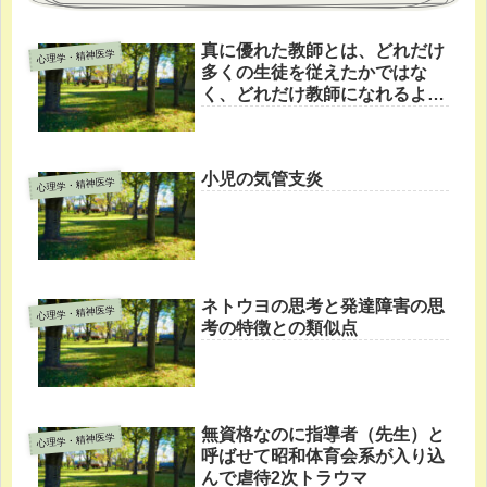
真に優れた教師とは、どれだけ
心理学・精神医学
多くの生徒を従えたかではな
く、どれだけ教師になれるよう
な人を育てたか。
小児の気管支炎
心理学・精神医学
ネトウヨの思考と発達障害の思
心理学・精神医学
考の特徴との類似点
無資格なのに指導者（先生）と
心理学・精神医学
呼ばせて昭和体育会系が入り込
んで虐待2次トラウマ