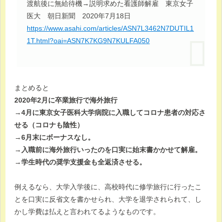
渡航後に無給待機→説明求めた看護師解雇 東京女子
医大 朝日新聞 2020年7月18日
https://www.asahi.com/articles/ASN7L3462N7DUTIL1
1T.html?oai=ASN7K7KG9N7KULFA050
まとめると
2020年2月に卒業旅行で海外旅行
→4月に東京女子医科大学病院に入職してコロナ患者の対応さ
せる（コロナも陰性）
→6月末にボーナスなし。
→入職前に海外旅行いったのを口実に始末書かかせて解雇。
→学生時代の奨学支援金も全返済させる。
例えるなら、大学入学後に、高校時代に修学旅行に行ったこ
とを口実に反省文を書かせられ、大学を退学されられて、し
かし学費は払えと言われてるようなものです。