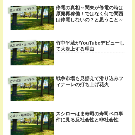
停電の真相～関東が停電の時は
政治経済・近代学問
原発再稼働！ではなく何で関西
は停電しないの？と思うこと～
竹中平蔵がYouTubeデビューし
政治経済・近代学問
て大炎上する理由
戦争市場も見据えて滑り込みフ
政治経済・近代学問
ィナーレの打ち上げ花火
スシローはま寿司の寿司ペロ事
心理学・精神医学
件に見る反社会性と非社会性