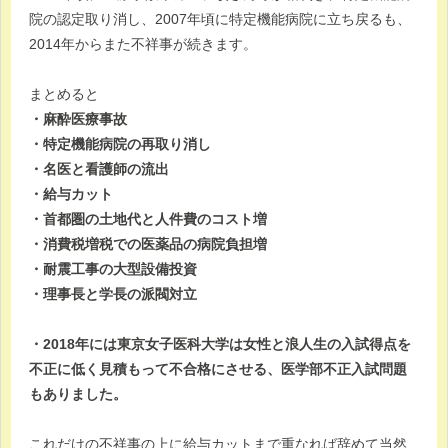
院の認定取り消し、2007年頃に特定機能病院に立ち戻るも、
2014年からまた不祥事が続きます。
まとめると
・麻酔医療事故
・特定機能病院の再取り消し
・名医と看護師の流出
・給与カット
・首都圏の土地代と人件費のコスト増
・消費税増税での医薬品の病院負担増
・耐震工事の大型設備投資
・理事長と学長の派閥対立
・2018年には東京女子医科大学は女性と浪人生の入試得点を
不正に低く見積もって不合格にさせる、医学部不正入試問題
もありました。
これだけの不祥事の上に給与カットまで重なれば辞めて当然