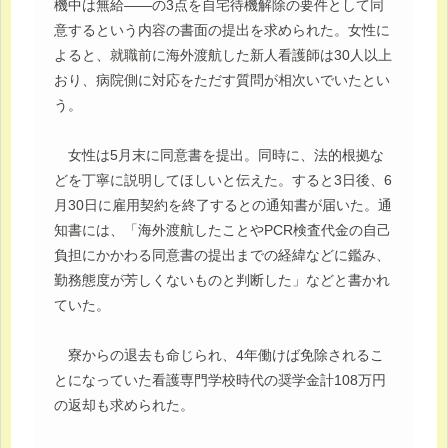
機中は無給――の3点を自宅待機解除の要件として同
意するという内容の書面の提出を求められた。女性に
よると、就職前に海外渡航した新人看護師は30人以上
おり、病院側に対応をただす質問が相次いでいたとい
う。
女性は5月末に同意書を提出。同時に、法的根拠な
どを丁寧に説明してほしいと伝えた。すると3日後、6
月30日に雇用契約を終了するとの通知書が届いた。通
知書には、「海外渡航したことやPCR検査代金の自己
負担にかかわる同意書の提出までの経緯などに鑑み、
勤務態度が芳しくないものと判断した」などと書かれ
ていた。
寮からの退去も命じられ、4年働けば免除されるこ
とになっていた看護専門学校時代の奨学金計108万円
の返却も求められた。