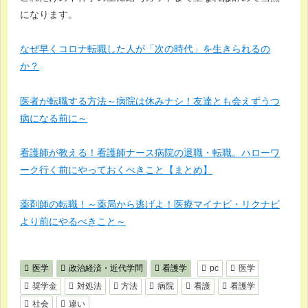
になります。
なぜ早くコロナ転職した人が「次の時代」を生きられるの
か？
医者が転職する方法～病院は休みナシ！友達とも会えずうつ
病になる前に～
看護師が教える！看護師ナース病院の退職・転職。ハローワ
ーク行く前にやっておくべきこと【まとめ】
薬剤師の転職！～薬局から逃げよ！医療マイナビ・リクナビ
より前にやるべきこと～
医学
政治経済・近代学問
看護学
pc
医学
奨学金
対処法
方法
病院
看護
看護学
社会
違い