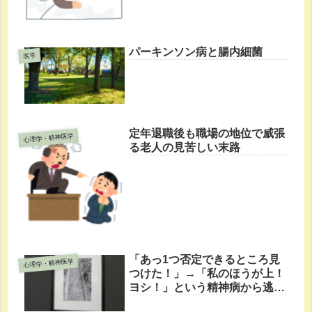
パーキンソン病と腸内細菌
医学
定年退職後も職場の地位で威張
心理学・精神医学
る老人の見苦しい末路
「あっ1つ否定できるところ見
心理学・精神医学
つけた！」→「私のほうが上！
ヨシ！」という精神病から逃げ
なさい