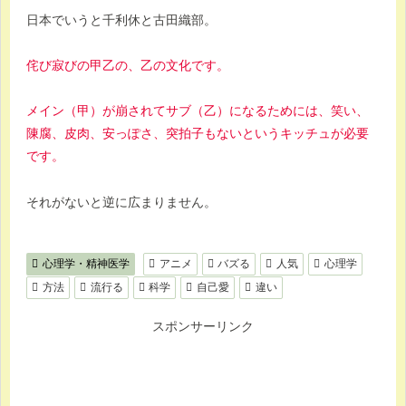
日本でいうと千利休と古田織部。
侘び寂びの甲乙の、乙の文化です。
メイン（甲）が崩されてサブ（乙）になるためには、笑い、
陳腐、皮肉、安っぽさ、突拍子もないというキッチュが必要
です。
それがないと逆に広まりません。
心理学・精神医学
アニメ
バズる
人気
心理学
方法
流行る
科学
自己愛
違い
スポンサーリンク