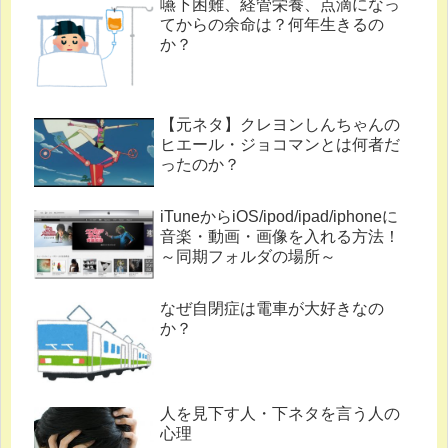
嚥下困難、経管栄養、点滴になっ
てからの余命は？何年生きるの
か？
【元ネタ】クレヨンしんちゃんの
ヒエール・ジョコマンとは何者だ
ったのか？
iTuneからiOS/ipod/ipad/iphoneに
音楽・動画・画像を入れる方法！
～同期フォルダの場所～
なぜ自閉症は電車が大好きなの
か？
人を見下す人・下ネタを言う人の
心理