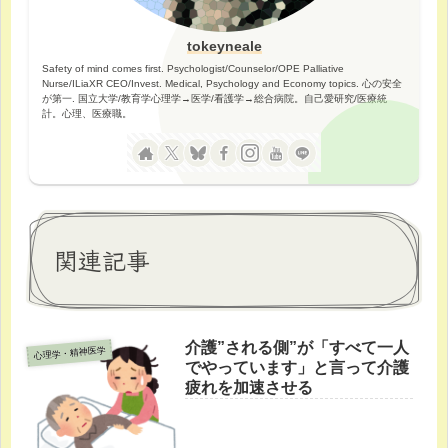
tokeyneale
Safety of mind comes first. Psychologist/Counselor/OPE Palliative
Nurse/ILiaXR CEO/Invest. Medical, Psychology and Economy topics. 心の安全
が第一. 国立大学/教育学心理学→医学/看護学→総合病院。自己愛研究/医療統
計。心理、医療職。
関連記事
介護”される側”が「すべて一人
心理学・精神医学
でやっています」と言って介護
疲れを加速させる