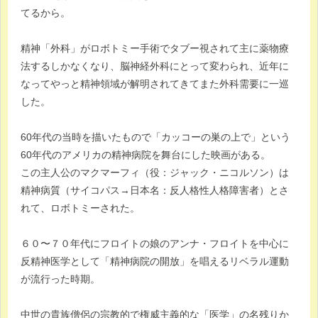
てるから。
精神「外科」がロボトミー手術でタブー視されて主に薬物療
法するしかなくなり、脳神経外科にとって変わられ、近年に
なってやっと精神領域が解明されてきてまた外科需要に一巡
した。
60年代の当時を描いたもので「カッコーの巣の上で」という
60年代のアメリカの精神病院を舞台にした映画がある。
この主人公のマクマーフィ（役：ジャック・ニコルソン）は
精神病質（サイコパス→日本名：反人格性人格障害者）とさ
れて、ロボトミーされた。
６０〜７０年代にフロイトの娘のアンナ・フロイトを中心に
反精神医学として「精神病院の開放」を唱えるリベラル運動
が流行った時期。
中世の貴族僧侶の宗教的で権威主義的な「医学」の名残りか