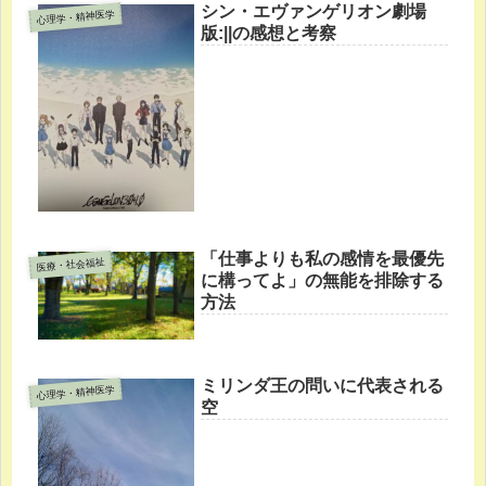
シン・エヴァンゲリオン劇場
心理学・精神医学
版:||の感想と考察
「仕事よりも私の感情を最優先
医療・社会福祉
に構ってよ」の無能を排除する
方法
ミリンダ王の問いに代表される
心理学・精神医学
空