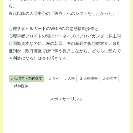
ら、
近代以降の人間中心の「医療」へのシフトをしたかった。
心理学者ヒルガードのWGIPの罪悪感情動操作と
心理学者フロイトの甥のバーネイズのプロパガンダ（株主同
じ国際資本なのに、左の朝日、右の産経の仮想敵対立。政府
批判か、政府擁護で嫌中韓や反共しながら、どちらに転んで
も利益になる）は今も活きてる。
心理学・精神医学
サイ
人格
人格障害
心理学
精神医学
スポンサーリンク