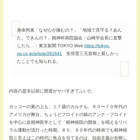
身体拘束「なぜ心が痛むの？」「地域で見守る？あん
た、できんの？」精神科病院協会・山崎学会長に直撃
したら…：東京新聞 TOKYO Web
https://tokyo-
np.co.jp/article/261541
安倍晋三元首相と親しかっ
たことでも知られる。
内容の是非以前に態度がヤバすぎてふいた
カッコーの巣の上も、１７歳のカルテも、６０〜７０年代の
アメリカが舞台。ちょうどフロイトの娘のアンナ・フロイト
を中心に反精神医学として「精神病院の開放」を唱えるリベ
ラル運動が流行った時期。８０、９０年代の映画でも精神病
院と言えばこの時代に焦点を当てるのは、自由主義が反映し