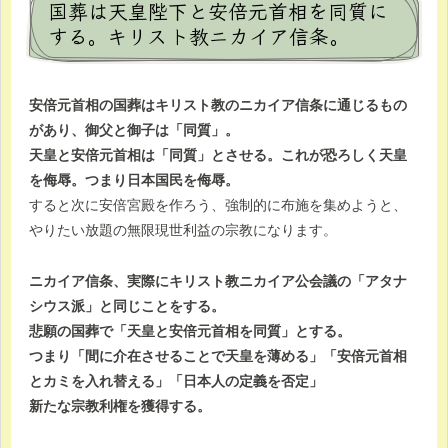
国葬は天皇陛下と安倍元首相を同質に
する。キリスト教ニカイア信条。
安倍元首相の国葬はキリスト教のニカイア信条に通じるもの
があり、御父と御子は「同質」。
天皇と安倍元首相は「同質」とさせる。これが恐ろしく天皇
を侮辱。つまり日本国民を侮辱。
すると次に安倍宮殿を作ろう、強制的に布施を集めようと、
やりたい放題の無限現世利益の宗教になります。
ニカイア信条、実際にキリスト教ニカイア公会議の「アタナ
シウス派」と同じことをする。
悲願の国葬で「天皇と安倍元首相を同質」とする。
つまり「間に介在させることで天皇を薄める」「安倍元首相
とカミを入れ替える」「日本人の定義を否定」
新たな宗教利権を獲得する。