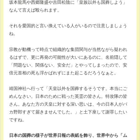
坂本龍馬や西郷隆盛や吉田松陰に「皇族以外も国葬しよう」
なんて言えば殴られます。
それを愛国的と言い換えている人がいるので注意しましょう
ね。
宗教が動機って時点で組織的な集団関与が当然ながら疑われ
るはずで、更に再発の可能性が大いにあるのに、名前隠して
「問題ない、関係ない、安全だ」とやってしまったので、安
倍元首相の死も浮かばれずにまた起こるだろうなぁと。
靖国神社へ行って「天皇以外を国葬するそうです。本当にご
めんなさい。日本のために戦った英霊の皆さん。特攻隊の皆
さん。あなた方の天皇に対する深い思いは、今の日本人がバ
カ野郎すぎて届きませんでした。」と土下座して謝罪したい
ですね。
日本の国葬の様子が世界日報の表紙を飾り、世界中から「ム