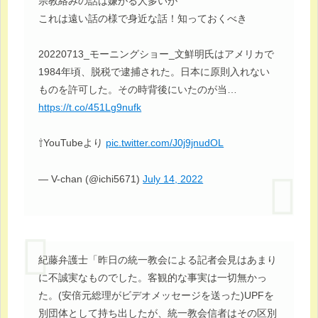
宗教絡みの話は嫌がる人多いが
これは遠い話の様で身近な話！知っておくべき
20220713_モーニングショー_文鮮明氏はアメリカで
1984年頃、脱税で逮捕された。日本に原則入れない
ものを許可した。その時背後にいたのが当…
https://t.co/451Lg9nufk
⇧YouTubeより
pic.twitter.com/J0j9jnudOL
— V-chan (@ichi5671)
July 14, 2022
紀藤弁護士「昨日の統一教会による記者会見はあまり
に不誠実なものでした。客観的な事実は一切無かっ
た。(安倍元総理がビデオメッセージを送った)UPFを
別団体として持ち出したが、統一教会信者はその区別