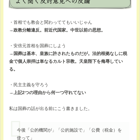
よく聞く反対意見への反論
・首相でも教会と関わっててもいいじゃん
→政教分離違反。前近代国家。中世以前の思想。
・安倍元首相を国葬にしよう
→国葬は基本、皇族に許されたものだが。法的根拠なしに税
金で個人崇拝は単なるカルト宗教。天皇陛下を侮辱してい
る。
・民主主義を守ろう
→上記2つの理由から何一つ守れてない
私は国葬の話が出る前にこう書きました。
今後「公的機関が」「公的施設で」「公費（税金）を
使って」