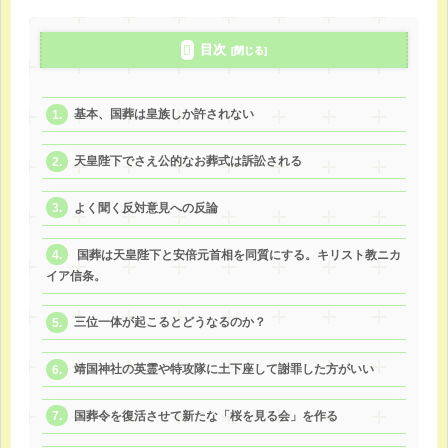
目次
基本、国葬は皇族しか許されない
天皇陛下でさえ公的なお葬式は訴訟される
よく聞く反対意見への反論
国葬は天皇陛下と安倍元首相を同質にする。キリスト教ニカ
イア信条。
三位一体が起こるとどうなるのか？
靖国神社の英霊や特攻隊に土下座して謝罪した方がいい
国葬令を復活させて新たな「桜を見る会」を作る