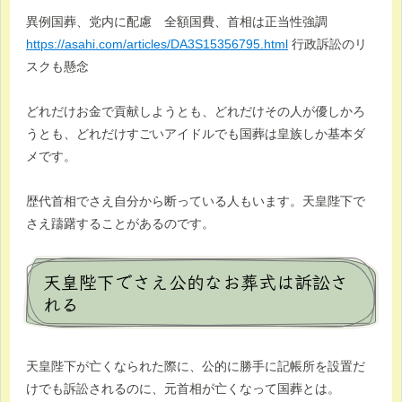
異例国葬、党内に配慮 全額国費、首相は正当性強調
https://asahi.com/articles/DA3S15356795.html
行政訴訟のリ
スクも懸念
どれだけお金で貢献しようとも、どれだけその人が優しかろ
うとも、どれだけすごいアイドルでも国葬は皇族しか基本ダ
メです。
歴代首相でさえ自分から断っている人もいます。天皇陛下で
さえ躊躇することがあるのです。
天皇陛下でさえ公的なお葬式は訴訟さ
れる
天皇陛下が亡くなられた際に、公的に勝手に記帳所を設置だ
けでも訴訟されるのに、元首相が亡くなって国葬とは。