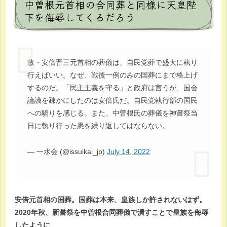
中曽根元首相の合同葬と同様に天皇陛
下を侮辱してくるだろう
故・安倍晋三元首相の葬儀は、自民党葬で盛大に執り
行えばいい。なぜ、戦後一例のみの国葬にまで格上げ
するのだ。「民主主義を守る」と政府は言うが、国会
論議を疎かにしたのは安倍氏だ。自民党執行部の国民
への驕りを感じる。また、中曽根氏の葬儀を神嘗祭当
日に執り行った愚を繰り返してはならない。
— 一水会 (@issuikai_jp)
July 14, 2022
安倍元首相の国葬。国葬は本来、皇族しか許されないはず。
2020年秋、新嘗祭を中曽根合同葬儀で潰すことで皇族を侮辱
したように