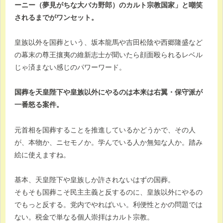
ーニー（夢見がちな大バカ野郎）のカルト宗教国家」と嘲笑
されるまでがワンセット。
皇族以外を国葬という、坂本龍馬や吉田松陰や西郷隆盛など
の幕末の尊王攘夷の維新志士が聞いたら顔面殴られるレベル
じゃ済まない感じのパワーワード。
国葬を天皇陛下や皇族以外にやるのは本来は右翼・保守派が
一番怒る案件。
元首相を国葬することを推進しているかどうかで、その人
が、本物か、ニセモノか。学んでいる人か無知な人か。踏み
絵に使えますね。
基本、天皇陛下や皇族しか許されないはずの国葬。
そもそも国葬こそ民主主義と反するのに、皇族以外にやるの
でもっと反する。党内でやればいい。利便性とかの問題では
ない。税金で単なる個人崇拝はカルト宗教。