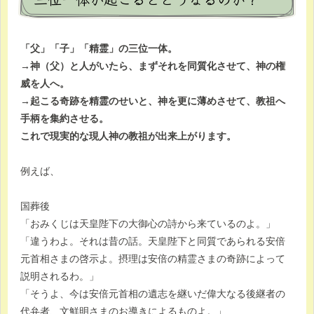
「父」「子」「精霊」の三位一体。
→神（父）と人がいたら、まずそれを同質化させて、神の権
威を人へ。
→起こる奇跡を精霊のせいと、神を更に薄めさせて、教祖へ
手柄を集約させる。
これで現実的な現人神の教祖が出来上がります。
例えば、
国葬後
「おみくじは天皇陛下の大御心の詩から来ているのよ。」
「違うわよ。それは昔の話。天皇陛下と同質であられる安倍
元首相さまの啓示よ。摂理は安倍の精霊さまの奇跡によって
説明されるわ。」
「そうよ、今は安倍元首相の遺志を継いだ偉大なる後継者の
代弁者、文鮮明さまのお導きによるものよ。」