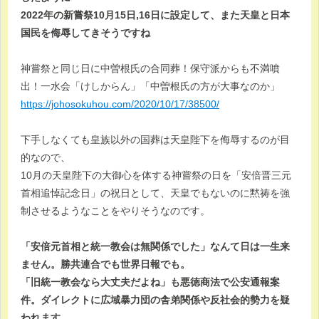
2022年の新嘗祭10月15日,16日に設定して、また天皇と日本
国民を侮辱してきそうですね
神嘗祭と同じ日に中曽根氏の合同葬！保守派からも不満噴
出！一水会「けしからん」「中曽根氏の方が大事なのか」
https://johosokuhou.com/2020/10/17/38500/
下手しなくても皇族以外の国葬は天皇陛下を侮辱するのが目
的なので、
10月の天皇陛下の大御心を体する神嘗祭の日を「安倍晋三元
首相追悼記念日」の祝日として、天皇でもないのに黙祷を強
制させるようなことをやりそうなのです。
「安倍元首相と統一教会は無関係でした」なんて日は一生来
ません。勝共連合でも世界日報でも。
「旧統一教会なら大丈夫だよね」も悪徳商法で公安通報案
件。ダイレクトに広域暴力団の舎弟関係や反社会的勢力を疑
われます。