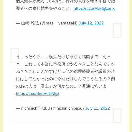
個人崇拝が恐ろしいのは、行為の意味を考えず皆で指
導者への奉仕競争をやること。
https://t.co/MwjIqEarik
— 山崎 雅弘 (@mas__yamazaki)
July 12, 2022
う…っそやろ……横浜だけじゃなく福岡まで…えっ
と、これって本当に市役所でやるべきことなんですか
ね？？こわいんですけど…他の総理経験者や議員の時
にはしてなかったのに今回だけなんでこうなるの？例
のあの人は「君主」か何かなの…？普通に怖いよ
https://t.co/8npVdENkjx
— nichinichi🏳️‍⚧️🏳️‍🌈 (@nichinichibijou)
July 11, 2022