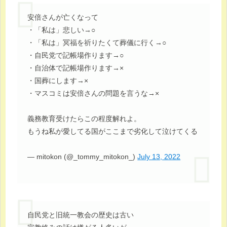
安倍さんが亡くなって
・「私は」悲しい→○
・「私は」冥福を祈りたくて葬儀に行く→○
・自民党で記帳場作ります→○
・自治体で記帳場作ります→×
・国葬にします→×
・マスコミは安倍さんの問題を言うな→×
義務教育受けたらこの程度解れよ。
もうね私が愛してる国がここまで劣化して泣けてくる
— mitokon (@_tommy_mitokon_)
July 13, 2022
自民党と旧統一教会の歴史は古い