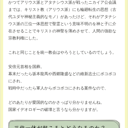
かつてアリウス派とアタナシウス派が戦ったニカイア公会議
までは、キリスト教（アリウス派）にも輪廻転生の思想（古
代ユダヤ神秘主義的なモノ）があったけど、それがアタナシ
ウス派の三位一体思想で聖霊という意味不明のを神と子に介
在させることでキリストの神聖を薄めさせて、人間の強欲な
宗教利権にした。
これと同じことを統一教会はやろうとしているのでしょう。
安倍元首相を国葬。
幕末だったら坂本龍馬や西郷隆盛などの維新志士にボコボコ
にされ、
戦時中だったら軍人からボコボコにされる案件なので、
どのあたりが愛国的なのかさっぱり分かりませんね。
国家イデオロギーの破壊と言うなら分かりますが。
三位一体が起こるとどうなるのか？