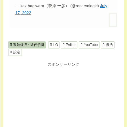
— kaz hagiwara（萩原 一彦） (@reservologic)
July
17, 2022
政治経済・近代学問
LG
Twitter
YouTube
復活
設定
スポンサーリンク