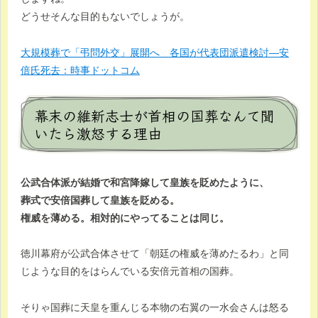
どうせそんな目的もないでしょうが。
大規模葬で「弔問外交」展開へ 各国が代表団派遣検討―安
倍氏死去：時事ドットコム
幕末の維新志士が首相の国葬なんて聞
いたら激怒する理由
公武合体派が結婚で和宮降嫁して皇族を貶めたように、
葬式で安倍国葬して皇族を貶める。
権威を薄める。相対的にやってることは同じ。
徳川幕府が公武合体させて「朝廷の権威を薄めたるわ」と同
じような目的をはらんでいる安倍元首相の国葬。
そりゃ国葬に天皇を重んじる本物の右翼の一水会さんは怒る