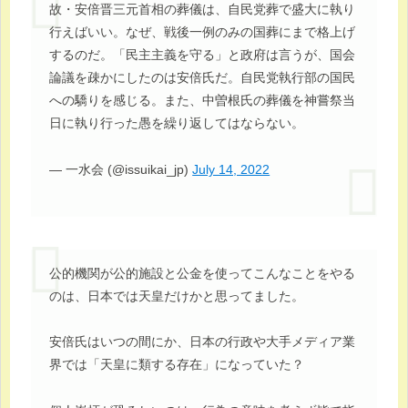
故・安倍晋三元首相の葬儀は、自民党葬で盛大に執り
行えばいい。なぜ、戦後一例のみの国葬にまで格上げ
するのだ。「民主主義を守る」と政府は言うが、国会
論議を疎かにしたのは安倍氏だ。自民党執行部の国民
への驕りを感じる。また、中曽根氏の葬儀を神嘗祭当
日に執り行った愚を繰り返してはならない。
— 一水会 (@issuikai_jp)
July 14, 2022
公的機関が公的施設と公金を使ってこんなことをやる
のは、日本では天皇だけかと思ってました。
安倍氏はいつの間にか、日本の行政や大手メディア業
界では「天皇に類する存在」になっていた？