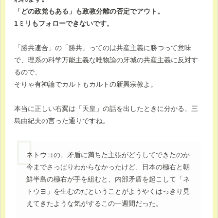
「どの政党もある」も政教分離の否定でアウト。
1ミリもフォローできないです。
「勝共連合」の「勝共」ってのは共産主義に勝つって意味
で、理系の科学万能主義な唯物論の牙城の共産主義に反対す
るので、
そりゃ有神論でカルトもカルトの新興宗教よ。
本当に正しい右翼は「天皇」の話を出したときに分かる、三
島由紀夫の言った通りですね。
ネトウヨの、矛盾に満ちた主張がどうしてできたのか
今までさっぱりわからなかったけど、日本の極右と朝
鮮半島の極右が手を組むと、内部矛盾を起こして「ネ
トウヨ」を生むのだということがようやくはっきり見
えてきたような気がするこの一週間だった。