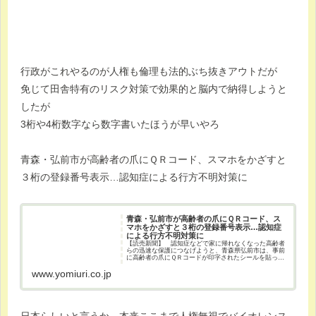
行政がこれやるのが人権も倫理も法的ぶち抜きアウトだが
免じて田舎特有のリスク対策で効果的と脳内で納得しようと
したが
3桁や4桁数字なら数字書いたほうが早いやろ
青森・弘前市が高齢者の爪にＱＲコード、スマホをかざすと
３桁の登録番号表示…認知症による行方不明対策に
青森・弘前市が高齢者の爪にＱＲコード、ス
マホをかざすと３桁の登録番号表示…認知症
による行方不明対策に
【読売新聞】 認知症などで家に帰れなくなった高齢者
らの迅速な保護につなげようと、青森県弘前市は、事前
に高齢者の爪にＱＲコードが印字されたシールを貼って
もらう取り組みを推奨し、今月から同市民へのシールの
無料配布を始めた。発見者がスマー
www.yomiuri.co.jp