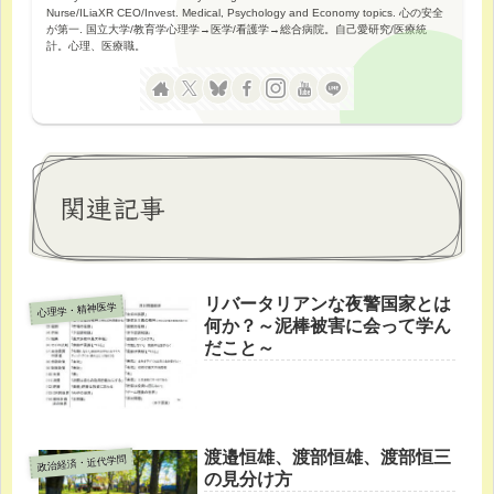
Nurse/ILiaXR CEO/Invest. Medical, Psychology and Economy topics. 心の安全
が第一. 国立大学/教育学心理学→医学/看護学→総合病院。自己愛研究/医療統
計。心理、医療職。
関連記事
リバータリアンな夜警国家とは
心理学・精神医学
何か？～泥棒被害に会って学ん
だこと～
渡邉恒雄、渡部恒雄、渡部恒三
政治経済・近代学問
の見分け方