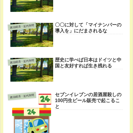
〇〇に対して「マイナンバーの
政治経済・近代学問
導入を」にだまされるな
歴史に学べば日本はドイツと中
政治経済・近代学問
国と友好すれば生き残れる
セブンイレブンの居酒屋殺しの
政治経済・近代学問
100円生ビール販売で起こるこ
と