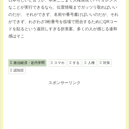
日本らしいと言うか、本来ここまで人権無視でバイオレンス
なことが実行できるなら、位置情報までガッツリ取ればいい
のだが、 それができず、名前や番号書けばいいのだが、それ
ができず、わざわざ3桁番号を役場で照合するためにQRコー
ドを貼るという遠回しすぎる折衷案。多くの人が感じる違和
感はそこ
政治経済・近代学問
スマホ
する
人権
対策
認知症
スポンサーリンク