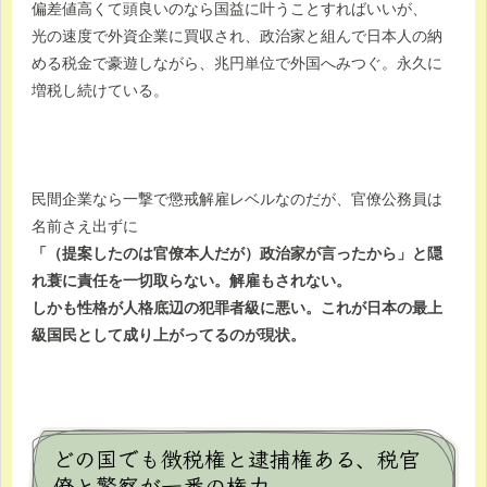
偏差値高くて頭良いのなら国益に叶うことすればいいが、
光の速度で外資企業に買収され、政治家と組んで日本人の納
める税金で豪遊しながら、兆円単位で外国へみつぐ。永久に
増税し続けている。
民間企業なら一撃で懲戒解雇レベルなのだが、官僚公務員は
名前さえ出ずに
「（提案したのは官僚本人だが）政治家が言ったから」と隠
れ蓑に責任を一切取らない。解雇もされない。
しかも性格が人格底辺の犯罪者級に悪い。これが日本の最上
級国民として成り上がってるのが現状。
どの国でも徴税権と逮捕権ある、税官
僚と警察が一番の権力