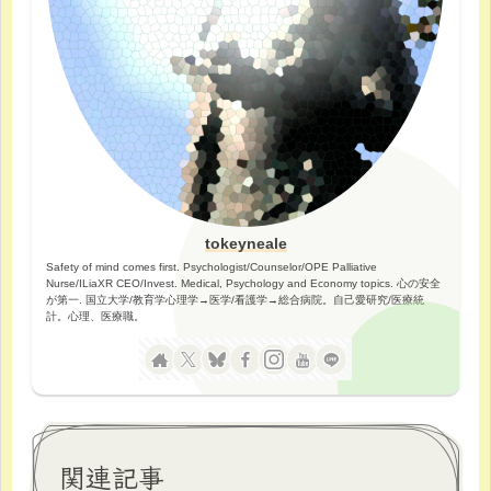
tokeyneale
Safety of mind comes first. Psychologist/Counselor/OPE Palliative
Nurse/ILiaXR CEO/Invest. Medical, Psychology and Economy topics. 心の安全
が第一. 国立大学/教育学心理学→医学/看護学→総合病院。自己愛研究/医療統
計。心理、医療職。
関連記事