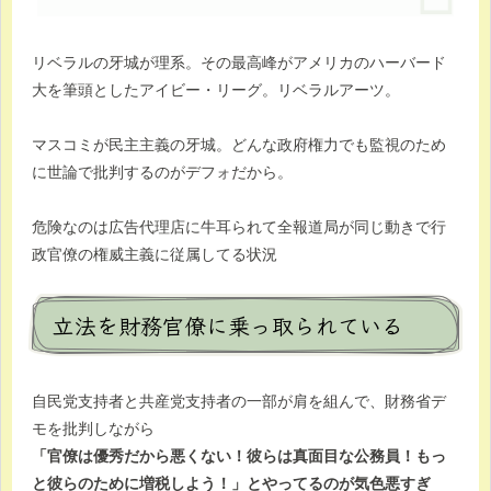
リベラルの牙城が理系。その最高峰がアメリカのハーバード
大を筆頭としたアイビー・リーグ。リベラルアーツ。
マスコミが民主主義の牙城。どんな政府権力でも監視のため
に世論で批判するのがデフォだから。
危険なのは広告代理店に牛耳られて全報道局が同じ動きで行
政官僚の権威主義に従属してる状況
立法を財務官僚に乗っ取られている
自民党支持者と共産党支持者の一部が肩を組んで、財務省デ
モを批判しながら
「官僚は優秀だから悪くない！彼らは真面目な公務員！もっ
と彼らのために増税しよう！」とやってるのが気色悪すぎ