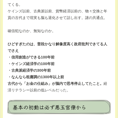
てくる。
ケインズ以前、古典派以前、貨幣経済以前の、物々交換と年
貢の古代まで現実も脳も退化させて話し出す。謎の共通点。
確信犯なのか、無知なのか。
ひどすぎたのは、普段かなり解像度高く政府批判できてる人
でさえ
・信用創造ができる100年前
・ケインズ経済学の100年前
・古典派経済学の300年前
・なんなら租庸調の1300年以上前
古代から「お金の仕組み」が脳内で思考停止してたこと。
経
済リテラシー以前の低レベルだった。
基本の初動は必ず悪玉官僚から