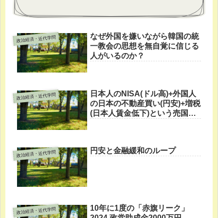
なぜ外国を嫌いながら韓国の統
政治経済・近代学問
一教会の思想を無自覚に信じる
人がいるのか？
日本人のNISA(ドル高)+外国人
政治経済・近代学問
の日本の不動産買い(円安)+増税
(日本人賃金低下)という売国コ
ンボ
円安と金融緩和のループ
政治経済・近代学問
10年に1度の「赤旗リーク」
政治経済・近代学問
2024 政党助成金2000万円