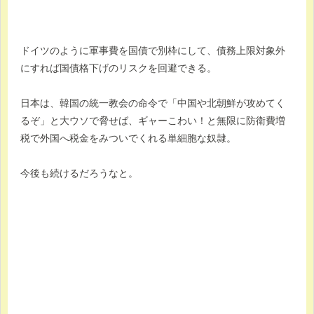
ドイツのように軍事費を国債で別枠にして、債務上限対象外
にすれば国債格下げのリスクを回避できる。
日本は、韓国の統一教会の命令で「中国や北朝鮮が攻めてく
るぞ」と大ウソで脅せば、ギャーこわい！と無限に防衛費増
税で外国へ税金をみついでくれる単細胞な奴隷。
今後も続けるだろうなと。