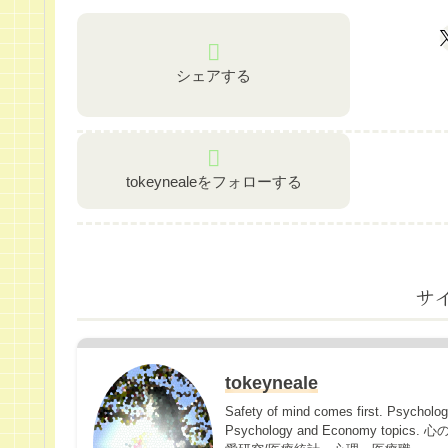
シェアする
tokeynealeをフォローする
サ
tokeyneale
Safety of mind comes first. Psycholo
Psychology and Economy 