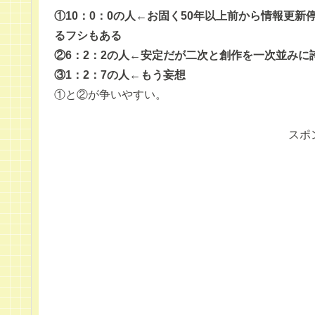
①10：0：0の人←お固く50年以上前から情報更
るフシもある
②6：2：2の人←安定だが二次と創作を一次並みに
③1：2：7の人←もう妄想
①と②が争いやすい。
スポ