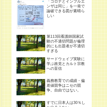
「コロナとインフルエ
ンザは同じ」を一発で
論破できる図が素晴ら
しい
第113回看護師国家試
験の不適切問題が倫理
的にも出題者が不適切
すぎる
サードウェイブ実験に
学ぶ政党とカルト宗教
への盲信
義務教育での成績・偏
差値競争はニセの競
争。自由ではない。
すでに日本人は30％し