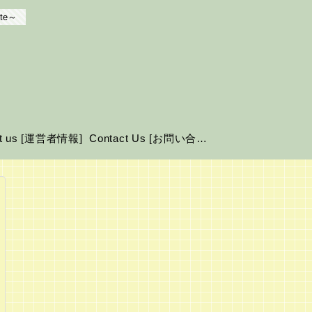
te～
ut us [運営者情報]
Contact Us [お問い合わせ]