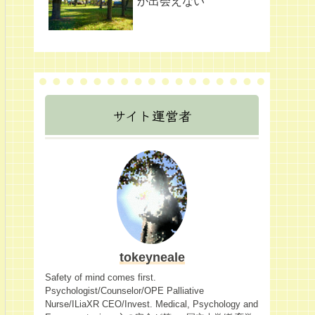
か出会えない
サイト運営者
tokeyneale
Safety of mind comes first.
Psychologist/Counselor/OPE Palliative
Nurse/ILiaXR CEO/Invest. Medical, Psychology and