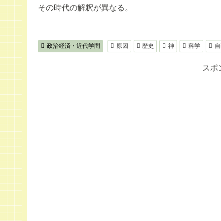
その時代の解釈が異なる。
政治経済・近代学問
原因
歴史
神
科学
自
スポ