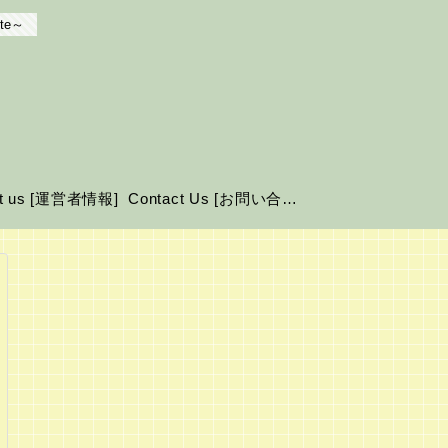
te～
ut us [運営者情報]
Contact Us [お問い合わせ]