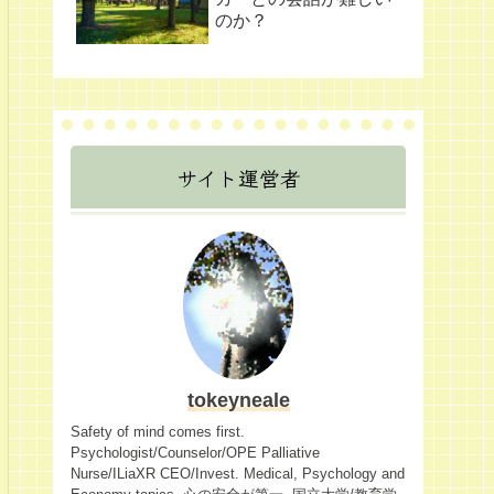
のか？
サイト運営者
tokeyneale
Safety of mind comes first.
Psychologist/Counselor/OPE Palliative
Nurse/ILiaXR CEO/Invest. Medical, Psychology and