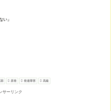
ない」
原因
原発
発達障害
高級
ンサーリンク