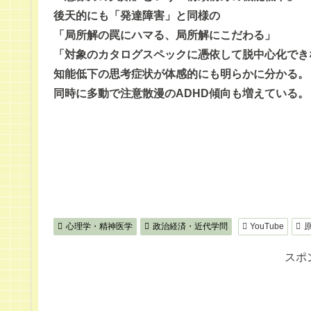
後天的にも「発達障害」と同様の
「局所解の罠にハマる、局所解にこだわる」
「対象のカタログスペックに憑依して脱中心化でき
知能低下の思考症状が体感的にも明らかに分かる。
同時に多動で注意散漫のADHD傾向も増えている。
心理学・精神医学
政治経済・近代学問
YouTube
スポ