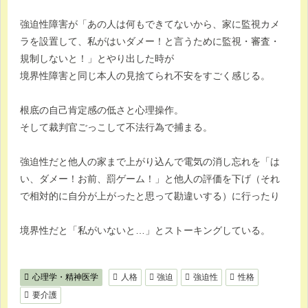
強迫性障害が「あの人は何もできてないから、家に監視カメ
ラを設置して、私がはいダメー！と言うために監視・審査・
規制しないと！」とやり出した時が
境界性障害と同じ本人の見捨てられ不安をすごく感じる。
根底の自己肯定感の低さと心理操作。
そして裁判官ごっこして不法行為で捕まる。
強迫性だと他人の家まで上がり込んで電気の消し忘れを「は
い、ダメー！お前、罰ゲーム！」と他人の評価を下げ（それ
で相対的に自分が上がったと思って勘違いする）に行ったり
境界性だと「私がいないと…」とストーキングしている。
心理学・精神医学
人格
強迫
強迫性
性格
要介護