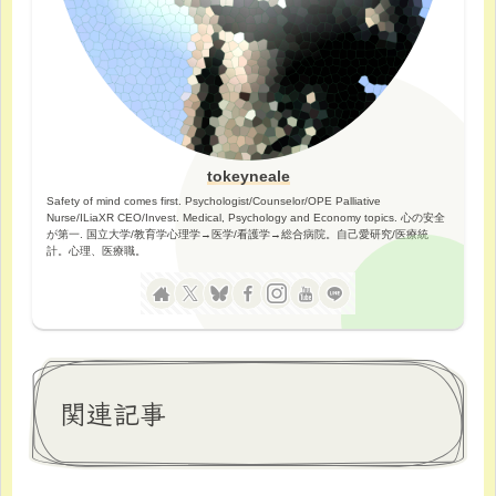
tokeyneale
Safety of mind comes first. Psychologist/Counselor/OPE Palliative
Nurse/ILiaXR CEO/Invest. Medical, Psychology and Economy topics. 心の安全
が第一. 国立大学/教育学心理学→医学/看護学→総合病院。自己愛研究/医療統
計。心理、医療職。
関連記事