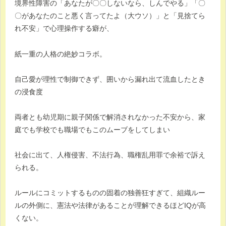
境界性障害の「あなたが〇〇しないなら、しんでやる」「〇
〇があなたのこと悪く言ってたよ（大ウソ）」と「見捨てら
れ不安」で心理操作する癖が、
紙一重の人格の絶妙コラボ。
自己愛が理性で制御できず、囲いから漏れ出て流血したとき
の浸食度
両者とも幼児期に親子関係で解消されなかった不安から、家
庭でも学校でも職場でもこのムーブをしてしまい
社会に出て、人権侵害、不法行為、職権乱用罪で余裕で訴え
られる。
ルールにコミットするものの固着の独善狂すぎて、組織ルー
ルの外側に、憲法や法律があることが理解できるほどIQが高
くない。