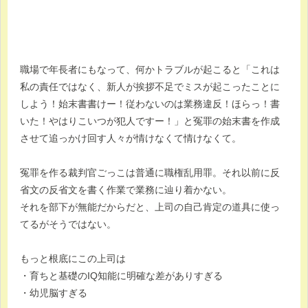
職場で年長者にもなって、何かトラブルが起こると「これは
私の責任ではなく、新人が挨拶不足でミスが起こったことに
しよう！始末書書けー！従わないのは業務違反！ほらっ！書
いた！やはりこいつが犯人ですー！」と冤罪の始末書を作成
させて追っかけ回す人々が情けなくて情けなくて。
冤罪を作る裁判官ごっこは普通に職権乱用罪。それ以前に反
省文の反省文を書く作業で業務に辿り着かない。
それを部下が無能だからだと、上司の自己肯定の道具に使っ
てるがそうではない。
もっと根底にこの上司は
・育ちと基礎のIQ知能に明確な差がありすぎる
・幼児脳すぎる