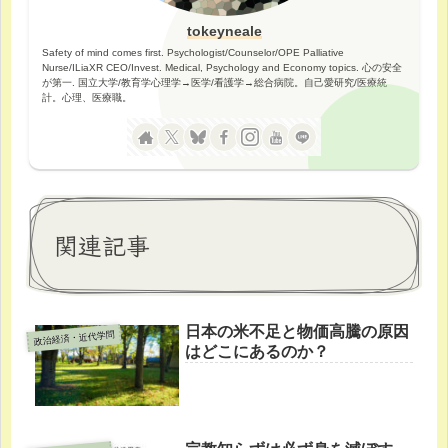
tokeyneale
Safety of mind comes first. Psychologist/Counselor/OPE Palliative
Nurse/ILiaXR CEO/Invest. Medical, Psychology and Economy topics. 心の安全
が第一. 国立大学/教育学心理学→医学/看護学→総合病院。自己愛研究/医療統
計。心理、医療職。
関連記事
日本の米不足と物価高騰の原因
政治経済・近代学問
はどこにあるのか？