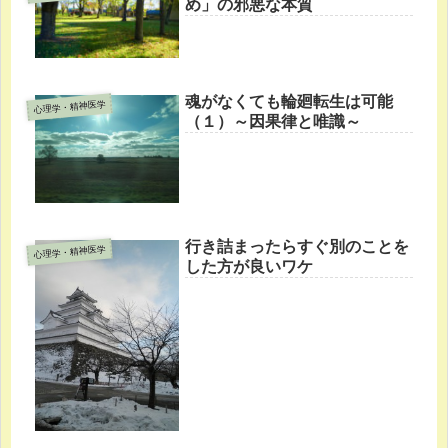
め」の邪悪な本質
魂がなくても輪廻転生は可能
心理学・精神医学
（１）～因果律と唯識～
行き詰まったらすぐ別のことを
心理学・精神医学
した方が良いワケ