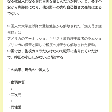
なる社会人になる前に自由を楽しんだ方が良い」
と、
将来不
安から刹那的になり、他分野への先行自己投資の発想はまる
でない。
中国人の大学生以降の受験勉強から解放された「燃え尽き症
候群」は
アメリカのアーミッシュ、キリスト教原理主義者のラムシュ
プリンガの慣習と同じで極度の抑圧から解放された反動。
中国では、監視カメラだらけなので犯罪に走りにくいだけ
で。抑圧の小出しがないと消沈する
この結果、現代の中国人も
・虚弱体質
↓
・二次元
↓
・同性愛