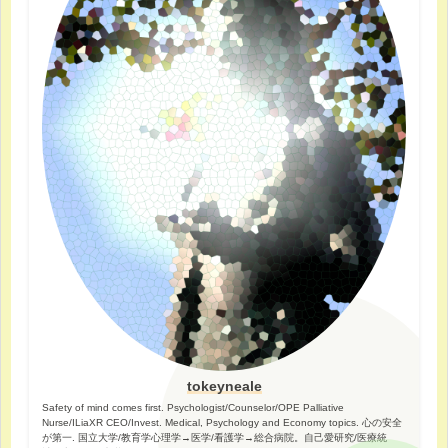
tokeyneale
Safety of mind comes first. Psychologist/Counselor/OPE Palliative
Nurse/ILiaXR CEO/Invest. Medical, Psychology and Economy topics. 心の安全
が第一. 国立大学/教育学心理学→医学/看護学→総合病院。自己愛研究/医療統