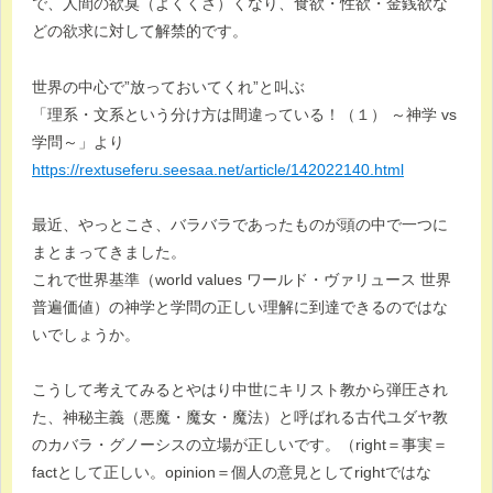
で、人間の欲臭（よくくさ）くなり、食欲・性欲・金銭欲な
どの欲求に対して解禁的です。
世界の中心で”放っておいてくれ”と叫ぶ
「理系・文系という分け方は間違っている！（１） ～神学 vs
学問～」より
https://rextuseferu.seesaa.net/article/142022140.html
最近、やっとこさ、バラバラであったものが頭の中で一つに
まとまってきました。
これで世界基準（world values ワールド・ヴァリュース 世界
普遍価値）の神学と学問の正しい理解に到達できるのではな
いでしょうか。
こうして考えてみるとやはり中世にキリスト教から弾圧され
た、神秘主義（悪魔・魔女・魔法）と呼ばれる古代ユダヤ教
のカバラ・グノーシスの立場が正しいです。（right＝事実＝
factとして正しい。opinion＝個人の意見としてrightではな