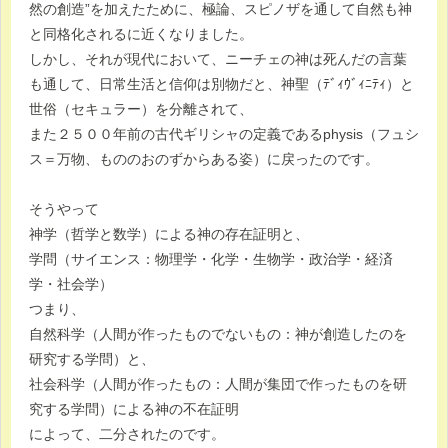
然の創造”を加えたために、極論、スピノザを通して自然も神
と同格化されるに近くなりました。
しかし、それが現代において、ニーチェの神は死んだの言葉
も通して、日常生活と信仰は別物だと、神聖（ﾃﾞｨｳﾞｨﾆﾃｨ）と
世俗（セキュラー）を分離されて、
また２５００年前の古代ギリシャの定義であるphysis（フュシ
ス＝万物、もののおのずからある姿）に戻ったのです。
そうやって
神学（哲学と数学）による神の存在証明と、
学問（サイエンス：物理学・化学・生物学・政治学・経済
学・社会学）
つまり、
自然科学（人間が作ったものでないもの：神が創造したのを
研究する学問）と、
社会科学（人間が作ったもの：人間が集団で作ったものを研
究する学問）による神の不在証明
によって、二分されたのです。