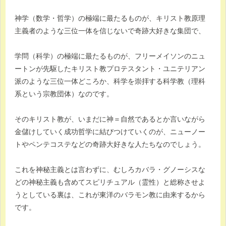
神学（数学・哲学）の極端に最たるものが、キリスト教原理
主義者のような三位一体を信じないで奇跡大好きな集団で、
学問（科学）の極端に最たるものが、フリーメイソンのニュ
ートンが先駆したキリスト教プロテスタント・ユニテリアン
派のような三位一体どころか、科学を崇拝する科学教（理科
系という宗教団体）なのです。
そのキリスト教が、いまだに神＝自然であるとか言いながら
金儲けしていく成功哲学に結びつけていくのが、ニューノー
トやペンテコステなどの奇跡大好きな人たちなのでしょう。
これを神秘主義とは言わずに、むしろカバラ・グノーシスな
どの神秘主義も含めてスピリチュアル（霊性）と総称させよ
うとしている裏は、これが東洋のバラモン教に由来するから
です。