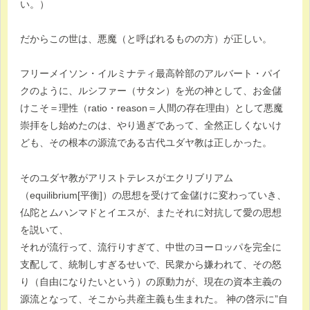
い。）
だからこの世は、悪魔（と呼ばれるものの方）が正しい。
フリーメイソン・イルミナティ最高幹部のアルバート・パイ
クのように、ルシファー（サタン）を光の神として、お金儲
けこそ＝理性（ratio・reason＝人間の存在理由）として悪魔
崇拝をし始めたのは、やり過ぎであって、全然正しくないけ
ども、その根本の源流である古代ユダヤ教は正しかった。
そのユダヤ教がアリストテレスがエクリブリアム
（equilibrium[平衡]）の思想を受けて金儲けに変わっていき、
仏陀とムハンマドとイエスが、またそれに対抗して愛の思想
を説いて、
それが流行って、流行りすぎて、中世のヨーロッパを完全に
支配して、統制しすぎるせいで、民衆から嫌われて、その怒
り（自由になりたいという）の原動力が、現在の資本主義の
源流となって、そこから共産主義も生まれた。 神の啓示に”自