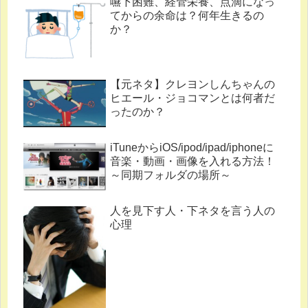
嚥下困難、経管栄養、点滴になっ
てからの余命は？何年生きるの
か？
【元ネタ】クレヨンしんちゃんの
ヒエール・ジョコマンとは何者だ
ったのか？
iTuneからiOS/ipod/ipad/iphoneに
音楽・動画・画像を入れる方法！
～同期フォルダの場所～
人を見下す人・下ネタを言う人の
心理