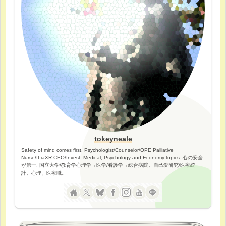
tokeyneale
Safety of mind comes first. Psychologist/Counselor/OPE Palliative
Nurse/ILiaXR CEO/Invest. Medical, Psychology and Economy topics. 心の安全
が第一. 国立大学/教育学心理学→医学/看護学→総合病院。自己愛研究/医療統
計。心理、医療職。