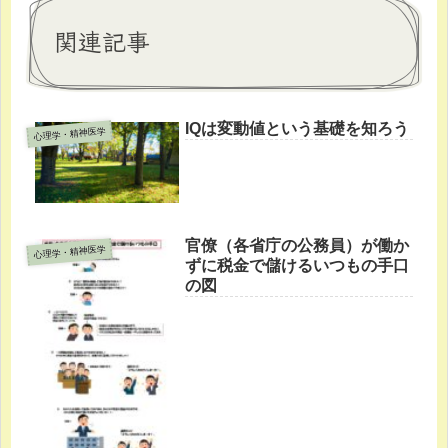
関連記事
IQは変動値という基礎を知ろう
心理学・精神医学
官僚（各省庁の公務員）が働か
心理学・精神医学
ずに税金で儲けるいつもの手口
の図