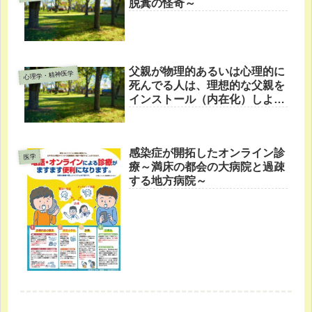
脱糞の怪奇～
父親が物理的あるいは心理的に
心理学・精神医学
死んでる人は、理想的な父親を
インストール（内在化）しよう
と国家など権威主義で自分を着
飾ってマウントしようとする
感染症が開拓したオンライン診
医学
療～満床の都会の大病院と過疎
する地方病院～