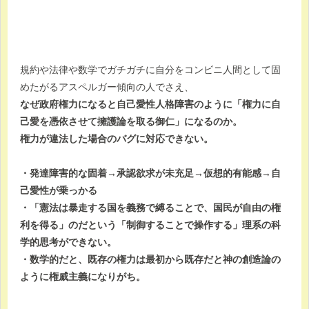
規約や法律や数学でガチガチに自分をコンビニ人間として固
めたがるアスペルガー傾向の人でさえ、
なぜ政府権力になると自己愛性人格障害のように「権力に自
己愛を憑依させて擁護論を取る御仁」になるのか。
権力が違法した場合のバグに対応できない。
・発達障害的な固着→承認欲求が未充足→仮想的有能感→自
己愛性が乗っかる
・「憲法は暴走する国を義務で縛ることで、国民が自由の権
利を得る」のだという「制御することで操作する」理系の科
学的思考ができない。
・数学的だと、既存の権力は最初から既存だと神の創造論の
ように権威主義になりがち。