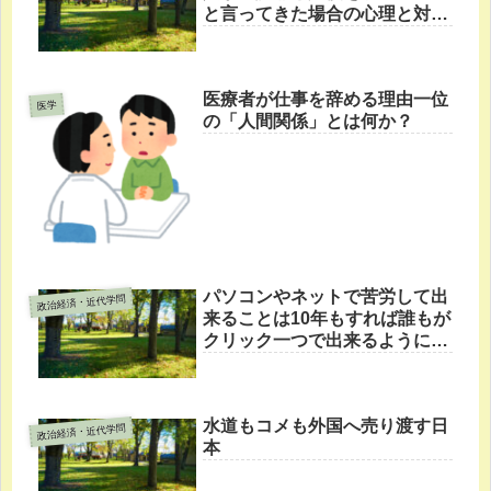
と言ってきた場合の心理と対処
法
医療者が仕事を辞める理由一位
医学
の「人間関係」とは何か？
パソコンやネットで苦労して出
政治経済・近代学問
来ることは10年もすれば誰もが
クリック一つで出来るようにな
る
水道もコメも外国へ売り渡す日
政治経済・近代学問
本