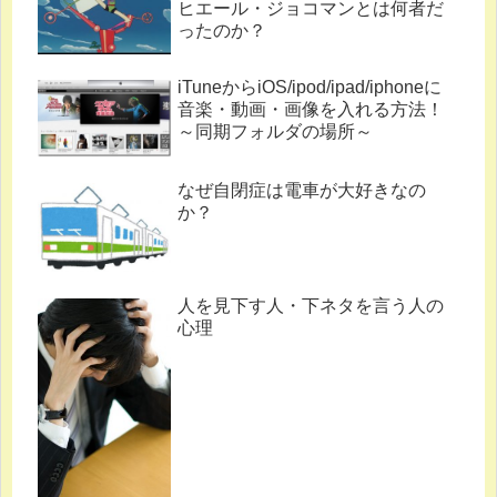
ヒエール・ジョコマンとは何者だ
ったのか？
iTuneからiOS/ipod/ipad/iphoneに
音楽・動画・画像を入れる方法！
～同期フォルダの場所～
なぜ自閉症は電車が大好きなの
か？
人を見下す人・下ネタを言う人の
心理