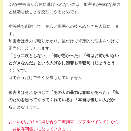
DVが被害者が容易に逃げられないのは、加害者が極端な暴力
と極端な優しさを交互にやるためです。
劣等感を刺激して、良心と周囲への後ろめたさを人質にしま
す。
加害者は暴力で殴りかかり、後付けで肯定的な理由をつけて
正当化しようとします。
「もう二度としない」「俺が悪かった」「俺はお前がいない
とダメなんだ」という大げさに謝罪も常套句（じょうとう
く）です。
口で言うだけで全く反省もしていません。
被害者はそれを信じて
「あの人の暴力は意味があった」「私
のためを思ってやってくれている」「本当は優しい人だか
ら」と
なります。
お互いがお互いに縛り合う二重拘束（ダブルバインド）から
「共依存関係」になっていきます。