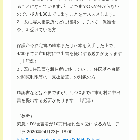
ることになっていますが、いつまでOKか分からない
ので、極力4/30までに出すことをオススメします。
2．既に婦人相談所などに相談をしていて「保護命
令」を受けている方
保護命令決定書の謄本または正本を入手した上で、
4/30までに市町村に申出書を提出する必要があります
（上記②）
3．既に住民票を新住所に移していて、住民基本台帳
の閲覧制限等の「支援措置」の対象の方
確認書などは不要ですが、4／30までに市町村に申出
書を提出する必要があります（上記②）
（参考）
緊急：DV被害者が10万円給付金を受け取る方法 ア
ゴラ 2020年04月23日 18:00
http://agora-web.jp/archives/2045632.html