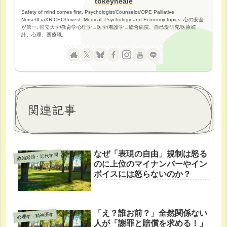
tokeyneale
Safety of mind comes first. Psychologist/Counselor/OPE Palliative
Nurse/ILiaXR CEO/Invest. Medical, Psychology and Economy topics. 心の安全
が第一. 国立大学/教育学心理学→医学/看護学→総合病院。自己愛研究/医療統
計。心理、医療職。
関連記事
なぜ「表現の自由」規制は怒る
政治経済・近代学問
のに上位のマイナンバーやイン
ボイスには怒らないのか？
「え？誰お前？」全然関係ない
心理学・精神医学
人が「謝罪と賠償を求める！」