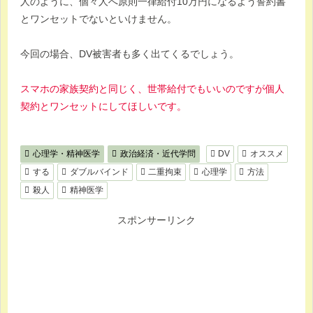
人のように、個々人へ原則一律給付10万円になるよう誓約書
とワンセットでないといけません。
今回の場合、DV被害者も多く出てくるでしょう。
スマホの家族契約と同じく、世帯給付でもいいのですが個人
契約とワンセットにしてほしいです。
心理学・精神医学
政治経済・近代学問
DV
オススメ
する
ダブルバインド
二重拘束
心理学
方法
殺人
精神医学
スポンサーリンク