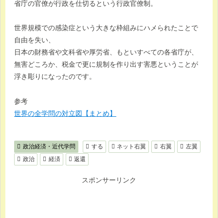
省庁の官僚が行政を仕切るという行政官僚制。
世界規模での感染症という大きな枠組みにハメられたことで
自由を失い、
日本の財務省や文科省や厚労省、もといすべての各省庁が、
無害どころか、税金で更に規制を作り出す害悪ということが
浮き彫りになったのです。
参考
世界の全学問の対立図【まとめ】
政治経済・近代学問
する
ネット右翼
右翼
左翼
政治
経済
返還
スポンサーリンク