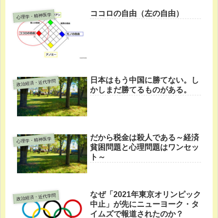
ココロの自由（左の自由）
心理学・精神医学
日本はもう中国に勝てない。し
政治経済・近代学問
かしまだ勝てるものがある。
だから税金は殺人である～経済
心理学・精神医学
貧困問題と心理問題はワンセッ
ト～
なぜ「2021年東京オリンピック
政治経済・近代学問
中止」が先にニューヨーク・タ
イムズで報道されたのか？