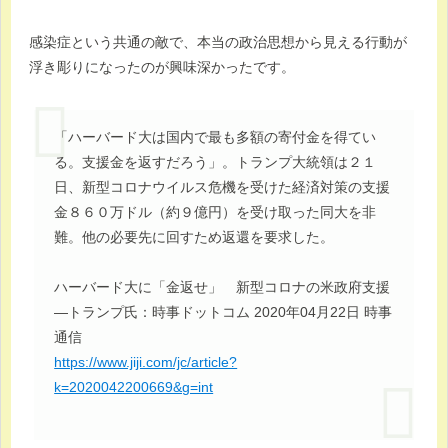
感染症という共通の敵で、本当の政治思想から見える行動が
浮き彫りになったのが興味深かったです。
「ハーバード大は国内で最も多額の寄付金を得てい
る。支援金を返すだろう」。トランプ大統領は２１
日、新型コロナウイルス危機を受けた経済対策の支援
金８６０万ドル（約９億円）を受け取った同大を非
難。他の必要先に回すため返還を要求した。
ハーバード大に「金返せ」 新型コロナの米政府支援
―トランプ氏：時事ドットコム 2020年04月22日 時事
通信
https://www.jiji.com/jc/article?
k=2020042200669&g=int