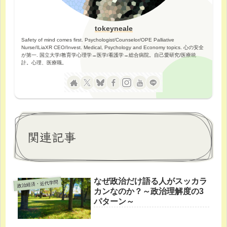
tokeyneale
Safety of mind comes first. Psychologist/Counselor/OPE Palliative
Nurse/ILiaXR CEO/Invest. Medical, Psychology and Economy topics. 心の安全
が第一. 国立大学/教育学心理学→医学/看護学→総合病院。自己愛研究/医療統
計。心理、医療職。
関連記事
なぜ政治だけ語る人がスッカラ
政治経済・近代学問
カンなのか？～政治理解度の3
パターン～