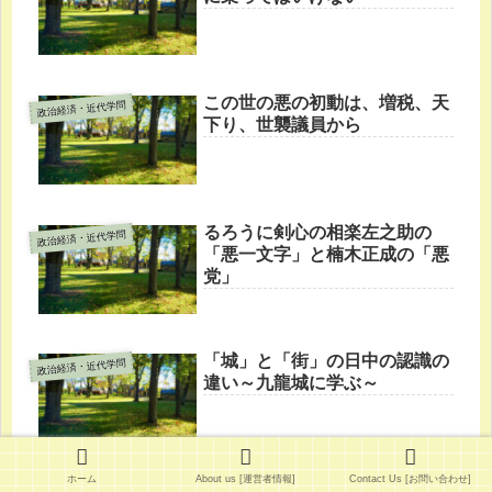
この世の悪の初動は、増税、天
政治経済・近代学問
下り、世襲議員から
るろうに剣心の相楽左之助の
政治経済・近代学問
「悪一文字」と楠木正成の「悪
党」
「城」と「街」の日中の認識の
政治経済・近代学問
違い～九龍城に学ぶ～
ホーム
About us [運営者情報]
Contact Us [お問い合わせ]
アジアで日本だけにない食のセ