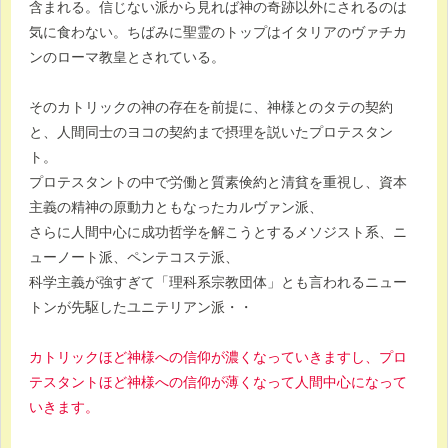
含まれる。信じない派から見れば神の奇跡以外にされるのは
気に食わない。ちばみに聖霊のトップはイタリアのヴァチカ
ンのローマ教皇とされている。
そのカトリックの神の存在を前提に、神様とのタテの契約
と、人間同士のヨコの契約まで摂理を説いたプロテスタン
ト。
プロテスタントの中で労働と質素倹約と清貧を重視し、資本
主義の精神の原動力ともなったカルヴァン派、
さらに人間中心に成功哲学を解こうとするメソジスト系、ニ
ューノート派、ペンテコステ派、
科学主義が強すぎて「理科系宗教団体」とも言われるニュー
トンが先駆したユニテリアン派・・
カトリックほど神様への信仰が濃くなっていきますし、プロ
テスタントほど神様への信仰が薄くなって人間中心になって
いきます。