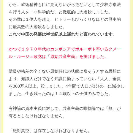
から、武術精神も目に見えないから危ないとして少林寺拳法
を行う人を「非科学的だ」と徹底的に大虐殺しました。
その数は１億人を超え、ヒトラーもびっくりなほどの歴史的
に最高数の大虐殺をしました。
これで中国の発展は半世紀以上遅れたと言われています。
かつて１９７０年代のカンボジアでポル・ポト率いるクメー
ル・ルージュ政党は「原始共産主義」を掲げました。
階級や格差の全くない原始時代の状態に戻そうとする思想に
より、知識人だけでなく知識に染まっていない「大人」全員
を300万人以上、殺しました。4年間で人口が3分の一に減少し
ました。生き残ったのは１４歳以下の子供のみでした。
有神論の資本主義に対して、共産主義の唯物論では「無」が
有るとしなければなりません。
「絶対真空」は存在しなければなりません。