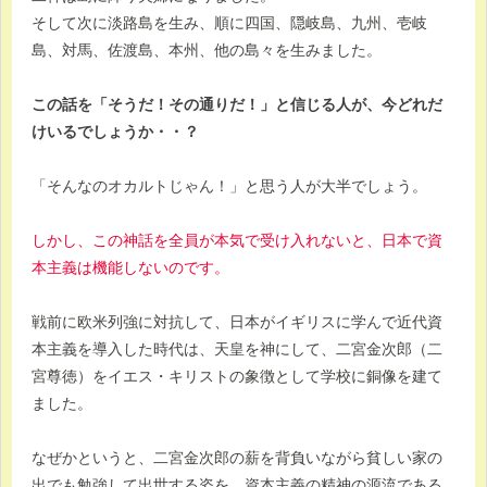
そして次に淡路島を生み、順に四国、隠岐島、九州、壱岐
島、対馬、佐渡島、本州、他の島々を生みました。
この話を「そうだ！その通りだ！」と信じる人が、今どれだ
けいるでしょうか・・？
「そんなのオカルトじゃん！」と思う人が大半でしょう。
しかし、この神話を全員が本気で受け入れないと、日本で資
本主義は機能しないのです。
戦前に欧米列強に対抗して、日本がイギリスに学んで近代資
本主義を導入した時代は、天皇を神にして、二宮金次郎（二
宮尊徳）をイエス・キリストの象徴として学校に銅像を建て
ました。
なぜかというと、二宮金次郎の薪を背負いながら貧しい家の
出でも勉強して出世する姿を、資本主義の精神の源流である