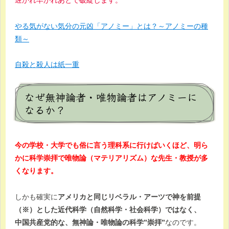
遅かれ早かれあとで破綻します。
やる気がない気分の元凶「アノミー」とは？～アノミーの種
類～
自殺と殺人は紙一重
なぜ無神論者・唯物論者はアノミーに
なるか？
今の学校・大学でも俗に言う理科系に行けばいくほど、明ら
かに科学崇拝で唯物論（マテリアリズム）な先生・教授が多
くなります。
しかも確実に
アメリカと同じリベラル・アーツで神を前提
（※）とした近代科学（自然科学・社会科学）ではなく、
中国共産党的な、無神論・唯物論の科学”崇拝”
なのです。