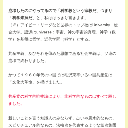
崩壊したのにやってるので「科学教という宗教だ」つまり
「科学崇拝だ」
と、私ははっきり書きます。
（※）アイビー・リーグなど世界のトップ校はUniversity：総
合大学。語源はuniverse：宇宙、神の宇宙的真理。神学（数
学）を基盤に哲学、近代学問（科学）とする。
共産主義、及びそれを薄めた思想である社会主義は、ソ連の
崩壊で終わりました。
かつて１９６０年代の中国では毛沢東率いる中国共産党は
「文化大革命」を掲げました。
共産党の科学的唯物論により、非科学的なものはすべて殺し
ました。
新しいことを言う知識人のみならず、占いや風水的なもの、
スピリチュアル的なもの、法輪功を代表するような気功集団