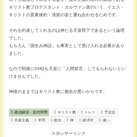
キリスト教プロテスタント・カルヴァン派のいう、イエス・
キリストの質素倹約・清貧の姿と重ね合わせるためです。
それを約束してくれるのは神たる天皇陛下であるという論理
でした。
もちろん「国生み神話」も事実として受け入れる必要があり
ました。
なので戦後にGHQも天皇に「人間宣言」してもらわないとい
けませんでした。
神様のままではキリスト教に都合が悪いからです。
政治経済・近代学問
キリスト教
トレス
予定説
共産主義
学問
政治
神
経済学
違い
スポンサーリンク