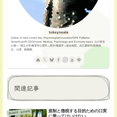
tokeyneale
Safety of mind comes first. Psychologist/Counselor/OPE Palliative
Nurse/ILiaXR CEO/Invest. Medical, Psychology and Economy topics. 心の安全
が第一. 国立大学/教育学心理学→医学/看護学→総合病院。自己愛研究/医療統
計。心理、医療職。
関連記事
規制と徴税する目的ための口実
政治経済・近代学問
に乗ってはいけない