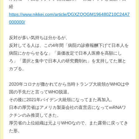
経
https://www.nikkei.com/article/DGXZQOGM196480Z10C24A7
000000/
反対が多い気持ちは分かるが、
反対してる人は、この4年間「病院の診療報酬下げて日本人を
病院にかからせるな」「薬価改定で日本人医療を高額にし
ろ」「選択と集中で日本人の研究費削れ」を支持してた層と
カブる。
2020年コロナが撒かれてから当時トランプ大統領がWHOは中
国の手先だと言ってWHO脱退。
その後に2021年バイデン大統領になってまた再加入。
日本の厚労省はアメリカ製薬会社の直営店になってmRNAワ
クチンのみ推奨してきた。
厚労省の上位組織は元よりWHOなので、また露骨に戻ってき
た形。