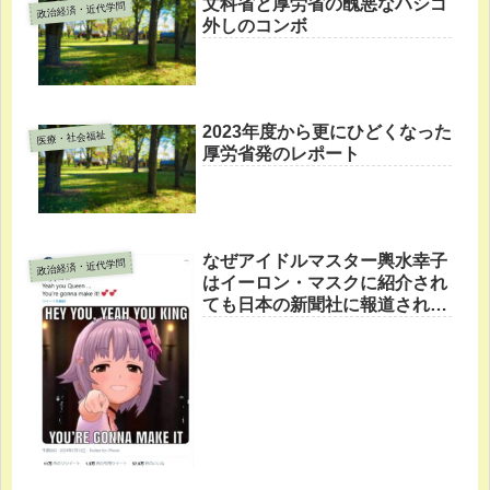
文科省と厚労省の醜悪なハシゴ
政治経済・近代学問
外しのコンボ
2023年度から更にひどくなった
医療・社会福祉
厚労省発のレポート
なぜアイドルマスター輿水幸子
政治経済・近代学問
はイーロン・マスクに紹介され
ても日本の新聞社に報道されな
かったのか？