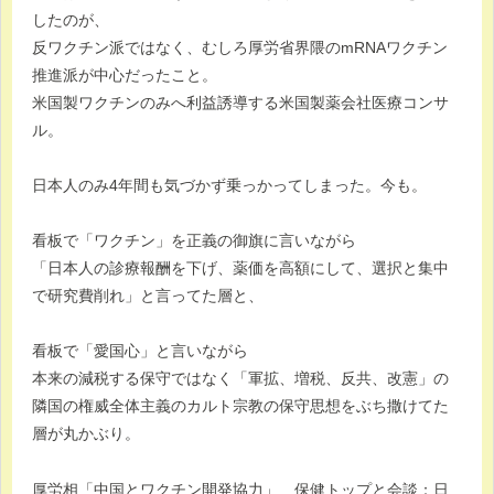
したのが、
反ワクチン派ではなく、むしろ厚労省界隈のmRNAワクチン
推進派が中心だったこと。
米国製ワクチンのみへ利益誘導する米国製薬会社医療コンサ
ル。
日本人のみ4年間も気づかず乗っかってしまった。今も。
看板で「ワクチン」を正義の御旗に言いながら
「日本人の診療報酬を下げ、薬価を高額にして、選択と集中
で研究費削れ」と言ってた層と、
看板で「愛国心」と言いながら
本来の減税する保守ではなく「軍拡、増税、反共、改憲」の
隣国の権威全体主義のカルト宗教の保守思想をぶち撒けてた
層が丸かぶり。
厚労相「中国とワクチン開発協力」 保健トップと会談：日