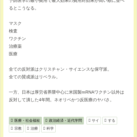
予防医学の最小費用で最大効果の費用対効果が高い順に並べ
るとこうなる。
マスク
検査
ワクチン
治療薬
医療
全ての反対派はクリスチャン・サイエンスな保守派。
全ての賛成派はリベラル。
一方、日本は厚労省界隈中心に米国製mRNAワクチン以外は
反対して潰した4年間。ネオリベかつ反医療のヤバさ。
医療・社会福祉
政治経済・近代学問
サイ
する
宗教
治療
科学