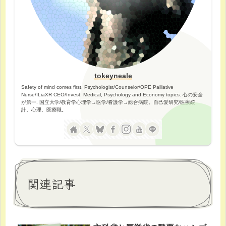
tokeyneale
Safety of mind comes first. Psychologist/Counselor/OPE Palliative
Nurse/ILiaXR CEO/Invest. Medical, Psychology and Economy topics. 心の安全
が第一. 国立大学/教育学心理学→医学/看護学→総合病院。自己愛研究/医療統
計。心理、医療職。
関連記事