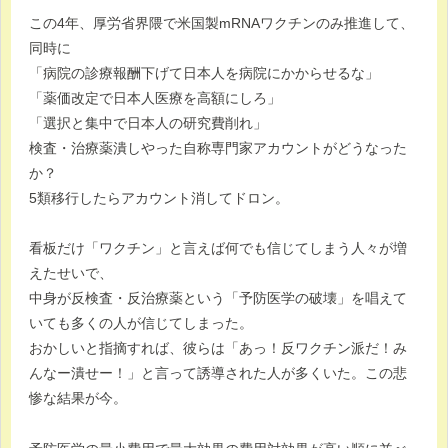
この4年、厚労省界隈で米国製mRNAワクチンのみ推進して、
同時に
「病院の診療報酬下げて日本人を病院にかからせるな」
「薬価改定で日本人医療を高額にしろ」
「選択と集中で日本人の研究費削れ」
検査・治療薬潰しやった自称専門家アカウントがどうなった
か？
5類移行したらアカウント消してドロン。
看板だけ「ワクチン」と言えば何でも信じてしまう人々が増
えたせいで、
中身が反検査・反治療薬という「予防医学の破壊」を唱えて
いても多くの人が信じてしまった。
おかしいと指摘すれば、彼らは「あっ！反ワクチン派だ！み
んなー潰せー！」と言って誘導された人が多くいた。この悲
惨な結果が今。