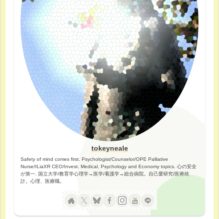
tokeyneale
Safety of mind comes first. Psychologist/Counselor/OPE Palliative
Nurse/ILiaXR CEO/Invest. Medical, Psychology and Economy topics. 心の安全
が第一. 国立大学/教育学心理学→医学/看護学→総合病院。自己愛研究/医療統
計。心理、医療職。