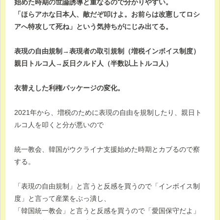
始めた時期の世論誘導と重なるので分かりやすい。
「ほらアホな日本人、敵だぞ叩けよ。お前らは改憲してロシ
アへ特攻して死ね」という気持ちがにじみ出てる。
表現の自由規制→表現者の取引規制（増税インボイス制度）
親日トルコ人→反日クルド人（半数以上トルコ人）
衣替えした利権パッケージの変化。
2021年から、増税のために表現の自由を規制したり、親日ト
ルコ人を叩くと分が悪いので
統一教会、韓国がウクライナ支援始めた時期とカブるので察
する。
「表現の自由規制」と言うと反感を買うので「インボイス制
度」と言って産業をぶっ潰し、
「韓国統一教会」と言うと反感を買うので「愛国保守だよ」