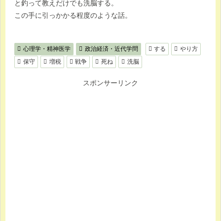
と釣って教えだけでも洗脳する。
この手に引っかかる程度のような話。
心理学・精神医学
政治経済・近代学問
する
やり方
保守
増税
戦争
死ね
洗脳
スポンサーリンク