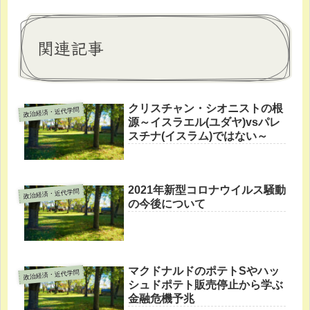
関連記事
クリスチャン・シオニストの根
政治経済・近代学問
源～イスラエル(ユダヤ)vsパレ
スチナ(イスラム)ではない～
2021年新型コロナウイルス騒動
政治経済・近代学問
の今後について
マクドナルドのポテトSやハッ
政治経済・近代学問
シュドポテト販売停止から学ぶ
金融危機予兆