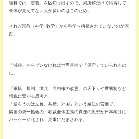
理科では「定義」を区切り出すので、局所解だけで納得して
全体が見えてない人が多いのはこのため。
それが宗教（神学=数学）から科学へ構築されてこないのが深
刻。
「減税」からブレなければ世界基準で「保守」でいられるの
に、
「軍拡、規制、徴兵、自由権の改憲」の天下りや世襲制など
増税に繋がる思考と、
「逆らうのは左翼、共産、外国」という魔法の言葉で、
隣国の統一協会の、独裁全体主義の真逆の思想が日本向けに
パッケージ化され、見事にだまされる。