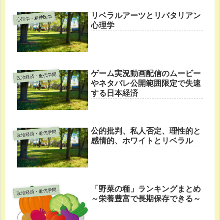
リベラルアーツとリバタリアン
心理学・精神医学
心理学
ゲーム実況動画配信のムービー
政治経済・近代学問
やネタバレ公開範囲限定で失速
する日本経済
公的批判、私人否定、理性的と
政治経済・近代学問
感情的、ホワイトとリベラル
「野菜の種」ランキングまとめ
政治経済・近代学問
～栄養豊富で長期保存できる～