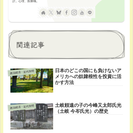
計。心理、医療職。
関連記事
日本のどこの国にも負けないア
政治経済・近代学問
メリカへの奴隷根性を投資に活
かす方法
土岐頼遠の子の今峰又太郎氏光
政治経済・近代学問
（土岐 今岑氏光）の歴史