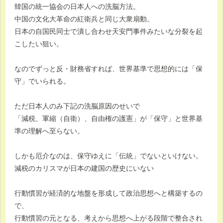
韓国の統一協会の日本人への洗脳方法。
中国の文化大革命の紅衛兵と同じ大衆扇動。
日本の自国民同士で潰し合わせ天安門事件みたいな分裂を起
こしたい狙い。
なのでずっと反・財務省すれば、世界基準で思想的には「保
守」でいられる。
ただ日本人のみ下記の洗脳原因のせいで
「減税、軍縮（自衛）、自由権の護憲」が「保守」と世界基
準の理解へ至らない。
しかも厄介なのは、保守ゆえに「伝統」でないといけない。
減税のカリスマが日本の建国の歴史にいない
行動慣習が経済的な地盤を形成して政治思想へと構築するの
で、
行動慣習の元となる、考えから思想へ上がる段階で整合され