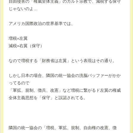
自由侵害の「権威全体主義」のカルト宗教で、減税する保守
じゃないのよ…
アメリカ国際政治の世界基準では、
増税=左翼
減税=右翼（保守）
なので増税する「財務省は左翼」という表現はその通り。
しかし日本の場合、隣国の統一協会の洗脳バッファーがかか
ってるので
「軍拡、規制、徴兵、改憲」など増税に繋がるド左翼の権威
全体主義思想を「保守」と誤認されてる。
隣国の統一協会の「増税、軍拡、規制、自由権の改憲、徴