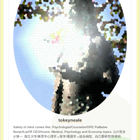
tokeyneale
Safety of mind comes first. Psychologist/Counselor/OPE Palliative
Nurse/ILiaXR CEO/Invest. Medical, Psychology and Economy topics. 心の安全
が第一. 国立大学/教育学心理学→医学/看護学→総合病院。自己愛研究/医療統