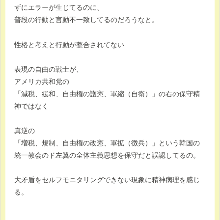
ずにエラーが生じてるのに、
普段の行動と言動不一致してるのだろうなと。
性格と考えと行動が整合されてない
表現の自由の戦士が、
アメリカ共和党の
「減税、緩和、自由権の護憲、軍縮（自衛）」の右の保守精
神ではなく
真逆の
「増税、規制、自由権の改憲、軍拡（徴兵）」という韓国の
統一教会のド左翼の全体主義思想を保守だと誤認してるの。
大矛盾をセルフモニタリングできない現象に精神病理を感じ
る。