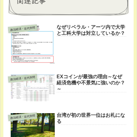
関連記事
なぜリベラル・アーツ内で大学
政治経済・近代学問
と工科大学は対立しているか？
EXコインが最強の理由～なぜ
政治経済・近代学問
経済危機や不景気に強いのか？
～
台湾が初の世界一位はお札にな
政治経済・近代学問
る