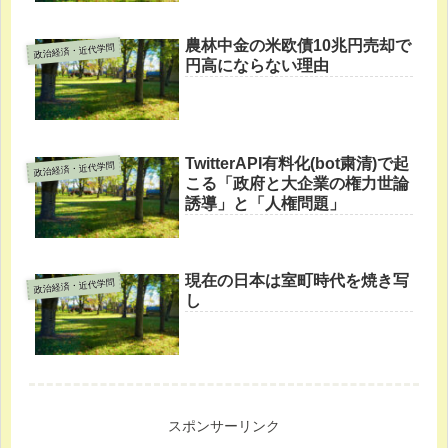
農林中金の米欧債10兆円売却で
政治経済・近代学問
円高にならない理由
TwitterAPI有料化(bot粛清)で起
政治経済・近代学問
こる「政府と大企業の権力世論
誘導」と「人権問題」
現在の日本は室町時代を焼き写
政治経済・近代学問
し
スポンサーリンク