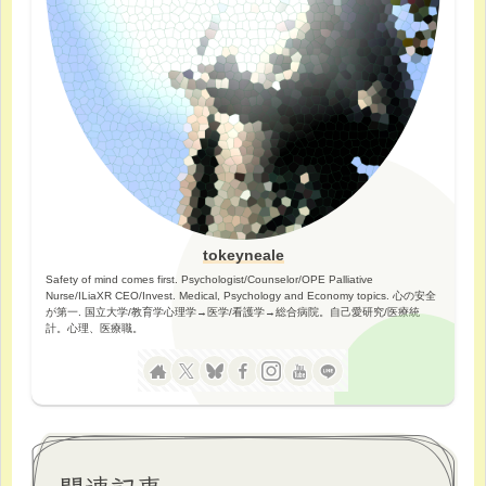
tokeyneale
Safety of mind comes first. Psychologist/Counselor/OPE Palliative
Nurse/ILiaXR CEO/Invest. Medical, Psychology and Economy topics. 心の安全
が第一. 国立大学/教育学心理学→医学/看護学→総合病院。自己愛研究/医療統
計。心理、医療職。