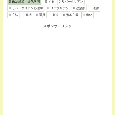
政治経済・近代学問
する
リバータリアン
リバータリアン心理学
リバタリアン
政治家
法律
立法
経済
議員
販売
資本主義
違い
スポンサーリンク