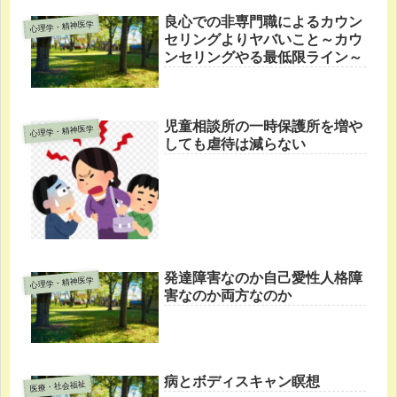
良心での非専門職によるカウン
心理学・精神医学
セリングよりヤバいこと～カウ
ンセリングやる最低限ライン～
児童相談所の一時保護所を増や
心理学・精神医学
しても虐待は減らない
発達障害なのか自己愛性人格障
心理学・精神医学
害なのか両方なのか
病とボディスキャン瞑想
医療・社会福祉