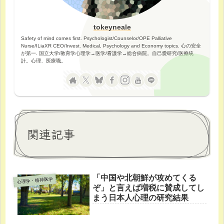
tokeyneale
Safety of mind comes first. Psychologist/Counselor/OPE Palliative
Nurse/ILiaXR CEO/Invest. Medical, Psychology and Economy topics. 心の安全
が第一. 国立大学/教育学心理学→医学/看護学→総合病院。自己愛研究/医療統
計。心理、医療職。
関連記事
「中国や北朝鮮が攻めてくる
心理学・精神医学
ぞ」と言えば増税に賛成してし
まう日本人心理の研究結果