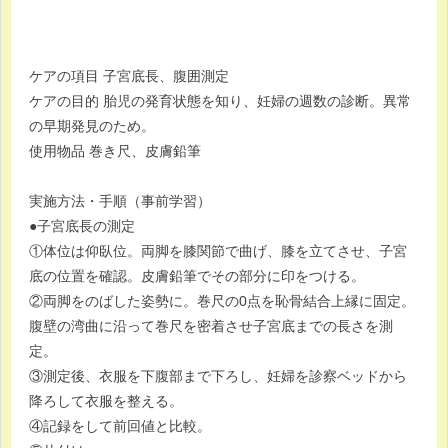
ケアの項目 子宮底長、腹囲測定
ケアの目的 胎児の発育状態を知り、妊婦の週数の診断。異常
の早期発見のため。
使用物品 巻き尺、皮膚鉛筆
実施方法・手順（事前学習）
●子宮底長の測定
①体位は仰臥位。両脚を膝関節で曲げ、膝を立てさせ、子宮
底の位置を確認。皮膚鉛筆でその部分に印をつける。
②両脚をのばした姿勢に。巻尺の0点を恥骨結合上縁に固定。
腹壁の湾曲に沿って巻尺を密着させ子宮底までの長さを測
定。
③測定後、衣服を下腹部まで下ろし、妊婦を診察ベッドから
降ろして衣服を整える。
④記録をして前回値と比較。