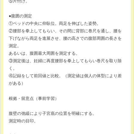
⑤片付け。
●腹囲の測定
①ベッドの中央に仰臥位。両足を伸ばした姿勢。
②腰部を拳上してもらい、その間に背部に巻尺を通し、腰を
下げながら両足を進展させ、腰の高さでの腹部周囲の長さを
測定。
あるいは、腹囲最大周囲を測定する。
③測定後は、妊婦に再度腰部を拳上してもらい巻尺を取り除
く。
④記録をして前回値と比較。（測定値は個人の体型により差
がある）
根拠・留意点（事前学習）
腹壁の弛緩により子宮底の位置を明確にする。
測定時の目印。