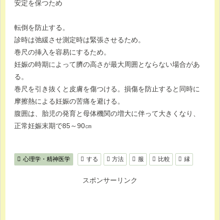
安定を保つため
転倒を防止する。
診時は弛緩させ測定時は緊張させるため。
巻尺の挿入を容易にするため。
妊娠の時期によって臍の高さが最大周囲とならない場合があ
る。
巻尺を引き抜くと皮膚を傷つける。損傷を防止すると同時に
摩擦熱による妊娠の苦痛を避ける。
腹囲は、胎児の発育と母体機関の増大に伴って大きくなり、
正常妊娠末期で85～90㎝
心理学・精神医学
する
方法
服
比較
縁
スポンサーリンク