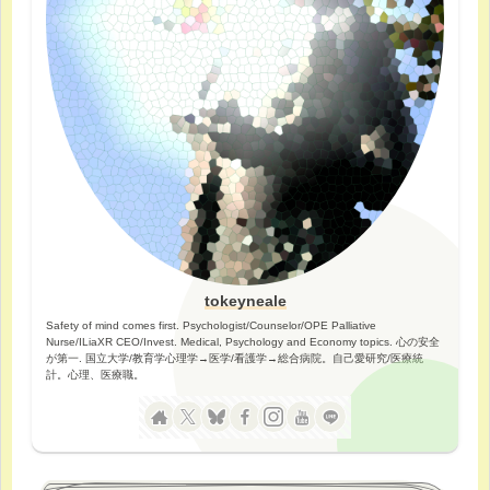
tokeyneale
Safety of mind comes first. Psychologist/Counselor/OPE Palliative
Nurse/ILiaXR CEO/Invest. Medical, Psychology and Economy topics. 心の安全
が第一. 国立大学/教育学心理学→医学/看護学→総合病院。自己愛研究/医療統
計。心理、医療職。