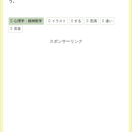
う。
心理学・精神医学
イラスト
する
意識
違い
音楽
スポンサーリンク