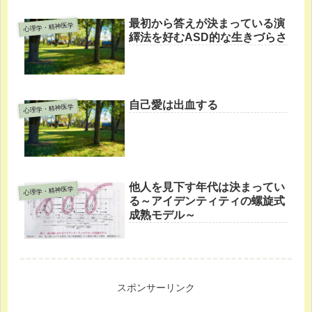
最初から答えが決まっている演
心理学・精神医学
繹法を好むASD的な生きづらさ
自己愛は出血する
心理学・精神医学
他人を見下す年代は決まってい
心理学・精神医学
る～アイデンティティの螺旋式
成熟モデル～
スポンサーリンク