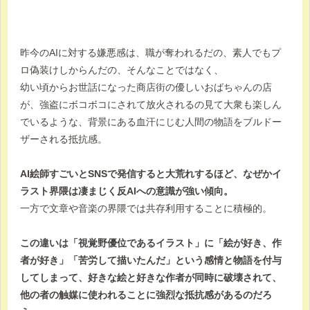
昨今のAIに対する嫌悪感は、職が奪われるだの、素人でもプ
ロ偽装けしからんだの、そんなことではなく、
幼い頃からお世話になった商店街の優しいおばちゃんの店
が、強盗にボコボコにされて放火されるの見て大衆も楽しん
でいるような、背景にある血汗にじむ人間の物語をブルドー
ザーされる抵抗感。
AI絵師すごいとSNSで発信すると大荒れするほど、なぜかイ
ラスト界隈は凄まじく反AIへの意識が強い傾向。
一方で文章や音楽の界隈では共存利用することに積極的。
この違いは「視覚野優位であるイラスト」に「絵が好き、作
者が好き」「苦労して描いたんだ」という感情と物語を付与
してしまって、好きな絵と好きな作者が同時に破壊されて、
他の者の触媒に使われることに強烈な抵抗感があるのだろ