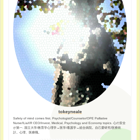
tokeyneale
Safety of mind comes first. Psychologist/Counselor/OPE Palliative
Nurse/ILiaXR CEO/Invest. Medical, Psychology and Economy topics. 心の安全
が第一. 国立大学/教育学心理学→医学/看護学→総合病院。自己愛研究/医療統
計。心理、医療職。