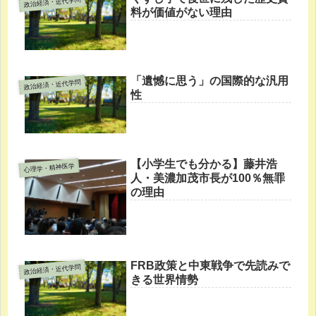
政治経済・近代学問
料が価値がない理由
「遺憾に思う」の国際的な汎用
政治経済・近代学問
性
【小学生でも分かる】藤井浩
心理学・精神医学
人・美濃加茂市長が100％無罪
の理由
FRB政策と中東戦争で先読みで
政治経済・近代学問
きる世界情勢