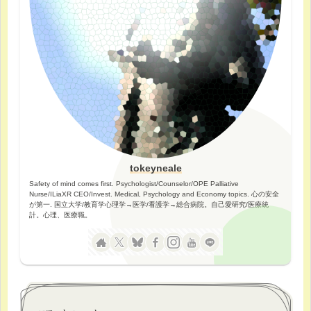
tokeyneale
Safety of mind comes first. Psychologist/Counselor/OPE Palliative
Nurse/ILiaXR CEO/Invest. Medical, Psychology and Economy topics. 心の安全
が第一. 国立大学/教育学心理学→医学/看護学→総合病院。自己愛研究/医療統
計。心理、医療職。