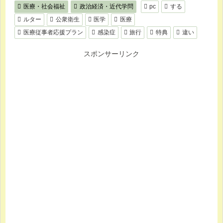
医療・社会福祉
政治経済・近代学問
pc
する
ルター
公衆衛生
医学
医療
医療従事者応援プラン
感染症
旅行
特典
違い
スポンサーリンク