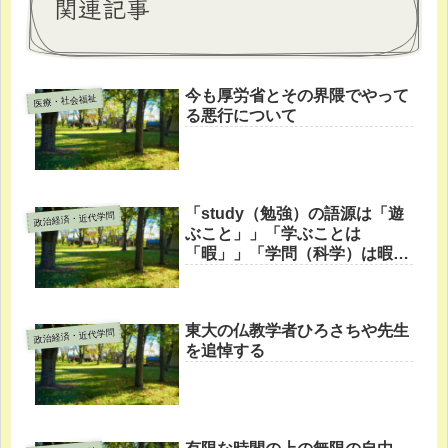
関連記事
今も厚労省とその界隈でやって
医療・社会福祉
る悪行について
「study（勉強）の語源は「遊
政治経済・近代学問
ぶこと」」「学ぶことは
「暇」」「学問（科学）は暇人
がすること」
東大の仏教学者ひろさちや先生
政治経済・近代学問
を追悼する