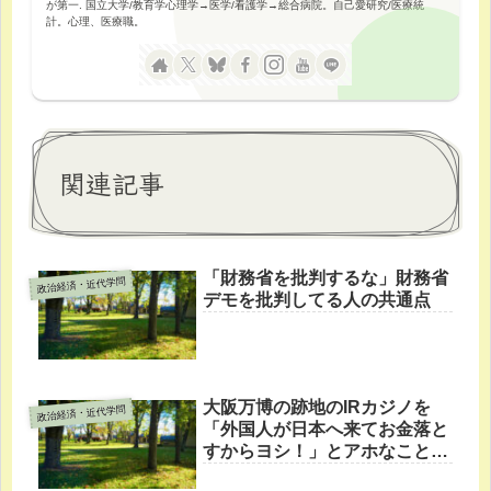
が第一. 国立大学/教育学心理学→医学/看護学→総合病院。自己愛研究/医療統
計。心理、医療職。
関連記事
「財務省を批判するな」財務省
政治経済・近代学問
デモを批判してる人の共通点
大阪万博の跡地のIRカジノを
政治経済・近代学問
「外国人が日本へ来てお金落と
すからヨシ！」とアホなこと言
ってる人