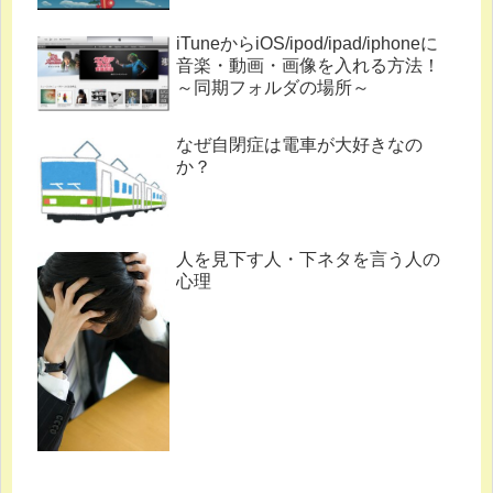
iTuneからiOS/ipod/ipad/iphoneに
音楽・動画・画像を入れる方法！
～同期フォルダの場所～
なぜ自閉症は電車が大好きなの
か？
人を見下す人・下ネタを言う人の
心理