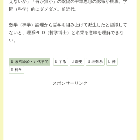
えないか」「有か無か」の陰陽の中華思想の認識が根底。学
問（科学）的にダメダメ。前近代。
数学（神学）論理から哲学を組み上げて派生したと認識して
ないと、理系Ph.D（哲学博士）と名乗る意味を理解できな
い。
政治経済・近代学問
する
歴史
理数系
神
科学
スポンサーリンク