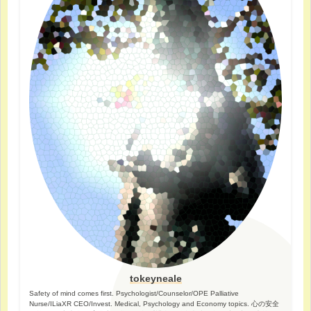
tokeyneale
Safety of mind comes first. Psychologist/Counselor/OPE Palliative
Nurse/ILiaXR CEO/Invest. Medical, Psychology and Economy topics. 心の安全