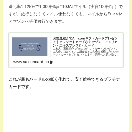
還元率1.125%で1,000円毎に10JALマイル（実質100円1p）で
すが、旅行しなくてマイル使わなくても、マイルからSuicaや
アマゾンへ等価移行できます。
お友達紹介でAmazonギフトカードプレゼン
ト｜クレジットカードならセゾン・アメリカ
ン・エキスプレス®・カード
ご友人・家族紹介でAmazonギフトカードプレゼント。
ご入会いただくと、ご紹介者とご入会者皆様にAmazon
ギフトカードをプレゼントします。日常のお買い物で貯
まる永久不滅ポイントは無期限。ショッピングからレジ
ャーなど様々な優待・特典が豊富。...
www.saisoncard.co.jp
これが最もハードルの低く作れて、安く維持できるプラチナ
カードです。