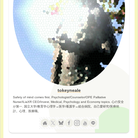
tokeyneale
Safety of mind comes first. Psychologist/Counselor/OPE Palliative
Nurse/ILiaXR CEO/Invest. Medical, Psychology and Economy topics. 心の安全
が第一. 国立大学/教育学心理学→医学/看護学→総合病院。自己愛研究/医療統
計。心理、医療職。