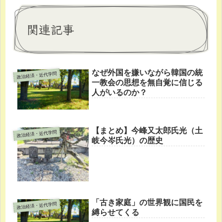
関連記事
なぜ外国を嫌いながら韓国の統
政治経済・近代学問
一教会の思想を無自覚に信じる
人がいるのか？
【まとめ】今峰又太郎氏光（土
政治経済・近代学問
岐今岑氏光）の歴史
「古き家庭」の世界観に国民を
政治経済・近代学問
縛らせてくる