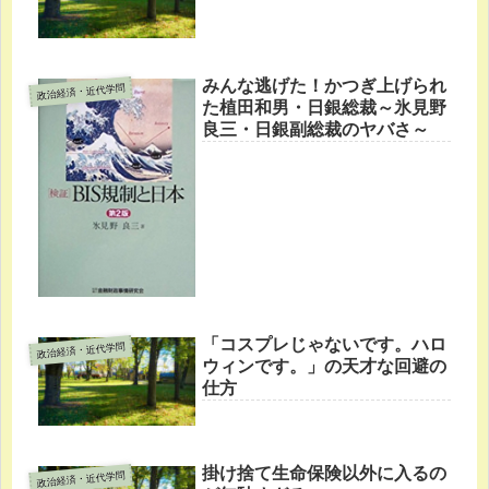
みんな逃げた！かつぎ上げられ
政治経済・近代学問
た植田和男・日銀総裁～氷見野
良三・日銀副総裁のヤバさ～
「コスプレじゃないです。ハロ
政治経済・近代学問
ウィンです。」の天才な回避の
仕方
掛け捨て生命保険以外に入るの
政治経済・近代学問