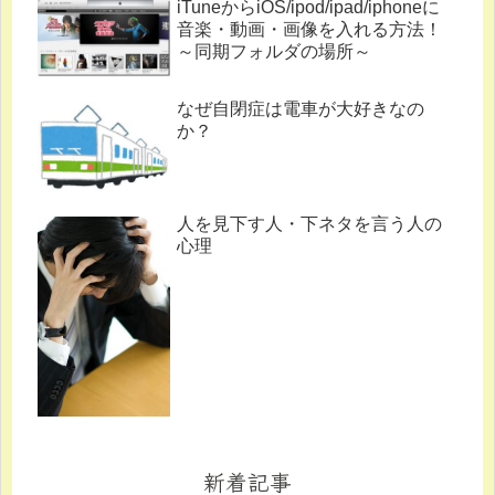
iTuneからiOS/ipod/ipad/iphoneに
音楽・動画・画像を入れる方法！
～同期フォルダの場所～
なぜ自閉症は電車が大好きなの
か？
人を見下す人・下ネタを言う人の
心理
新着記事