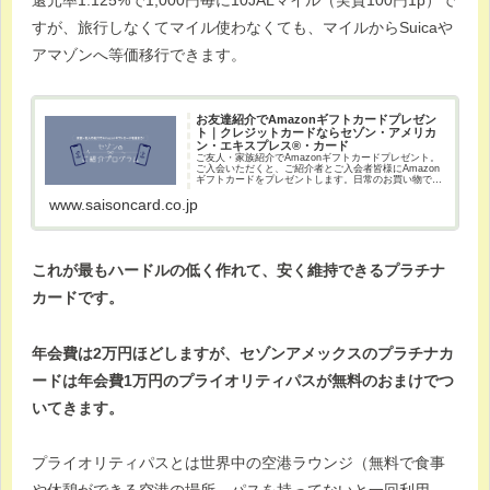
還元率1.125%で1,000円毎に10JALマイル（実質100円1p）で
すが、旅行しなくてマイル使わなくても、マイルからSuicaや
アマゾンへ等価移行できます。
お友達紹介でAmazonギフトカードプレゼン
ト｜クレジットカードならセゾン・アメリカ
ン・エキスプレス®・カード
ご友人・家族紹介でAmazonギフトカードプレゼント。
ご入会いただくと、ご紹介者とご入会者皆様にAmazon
ギフトカードをプレゼントします。日常のお買い物で貯
まる永久不滅ポイントは無期限。ショッピングからレジ
ャーなど様々な優待・特典が豊富。...
www.saisoncard.co.jp
これが最もハードルの低く作れて、安く維持できるプラチナ
カードです。
年会費は2万円ほどしますが、
セゾンアメックスのプラチナカ
ード
は年会費1万円のプライオリティパスが無料のおまけでつ
いてきます。
プライオリティパスとは世界中の空港ラウンジ（無料で食事
や休憩ができる空港の場所。パスを持ってないと一回利用