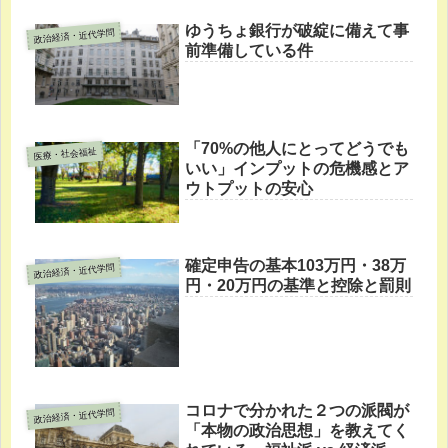
ゆうちょ銀行が破綻に備えて事
政治経済・近代学問
前準備している件
「70%の他人にとってどうでも
医療・社会福祉
いい」インプットの危機感とア
ウトプットの安心
確定申告の基本103万円・38万
政治経済・近代学問
円・20万円の基準と控除と罰則
コロナで分かれた２つの派閥が
政治経済・近代学問
「本物の政治思想」を教えてく