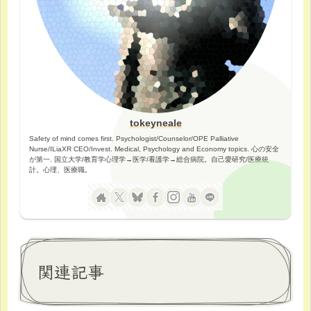
tokeyneale
Safety of mind comes first. Psychologist/Counselor/OPE Palliative
Nurse/ILiaXR CEO/Invest. Medical, Psychology and Economy topics. 心の安全
が第一. 国立大学/教育学心理学→医学/看護学→総合病院。自己愛研究/医療統
計。心理、医療職。
関連記事