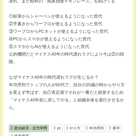
遅れ、まだ昭和の「残業我慢チキンレース」を続けてる
①鉛筆からシャーペンが使えるようになった世代
②手書きからワープロが使えるようになった世代
③ワープロからPCネットが使えるようになった世代
④PCからスマホが使えるようになった世代
⑤スマホからAIが使えるようになった世代
公的機関だとマイナス40年の時代遅れラグにより今は②の段
階。
なぜマイナス40年の時代遅れラグが生じるか？
年功序列でトップの人が60代で、自分の20歳の時からやり方
を変えず学ばず、自己肯定感でそれが一番だと錯覚するため
「マイナス40年前に戻してやる」と組織全体を退行させるか
ら。
政治経済・近代学問
pc
やり方
年功序列
新卒
終身雇用