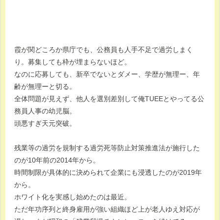
霞が関どころか県庁でも、公務員も人手不足で過労しまく
り。募集しても枠が埋まらないほど。
なのに応募しても、新卒でないとダメー、学歴が無理ー、年
齢が無理ーと切る。
全体問題が見えず、他人を選別差別して俺TUEEとやってる公
務員人事の幼児脳。
頭悪すぎ天元突破。
残業等の過労を規制する過労死等防止対策推進法が施行した
のが10年前の2014年から。
時間制限が具体的に決められて企業にも浸透したのが2019年
から。
ホワイト化を実感し始めたのは最近。
ただ年功序列と終身雇用が強い組織ほど上が老人ゆえ対応が