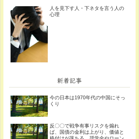
人を見下す人・下ネタを言う人の
心理
新着記事
今の日本は1970年代の中国にそっ
くり
反〇〇で戦争有事リスクを煽れ
ば、国債の金利は上がり、価値と
格付けが落ちる。奨学金やローン