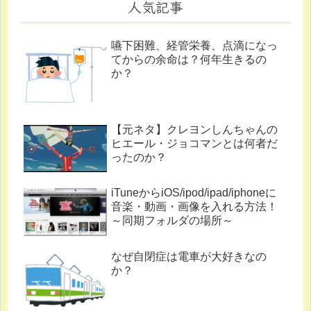
人気記事
嚥下困難、経管栄養、点滴になっ
てからの余命は？何年生きるの
か？
【元ネタ】クレヨンしんちゃんの
ヒエール・ジョコマンとは何者だ
ったのか？
iTuneからiOS/ipod/ipad/iphoneに
音楽・動画・画像を入れる方法！
～同期フォルダの場所～
なぜ自閉症は電車が大好きなの
か？