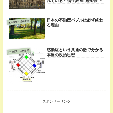
れている～福祉派 vs 経済派 ～
日本の不動産バブルは必ず終わ
政治経済・近代学問
る理由
感染症という共通の敵で分かる
政治経済・近代学問
本当の政治思想
スポンサーリンク