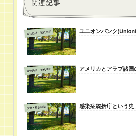
関連記事
ユニオンバンク(Unio
政治経済・近代学問
アメリカとアラブ諸国
政治経済・近代学問
感染症統括庁という史
医療・社会福祉