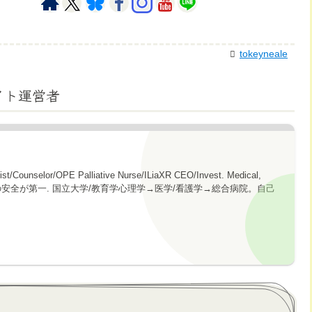
tokeyneale
イト運営者
gist/Counselor/OPE Palliative Nurse/ILiaXR CEO/Invest. Medical,
topics. 心の安全が第一. 国立大学/教育学心理学→医学/看護学→総合病院。自己