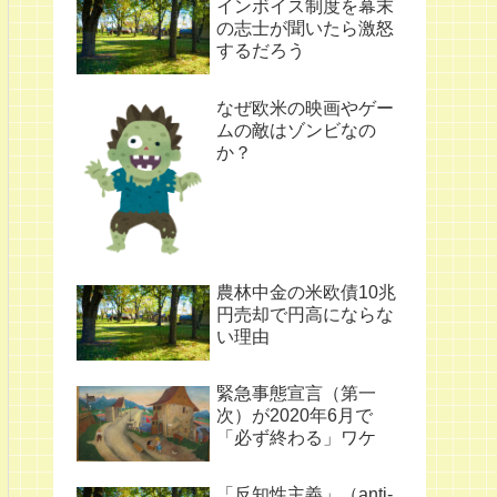
インボイス制度を幕末
の志士が聞いたら激怒
するだろう
なぜ欧米の映画やゲー
ムの敵はゾンビなの
か？
農林中金の米欧債10兆
円売却で円高にならな
い理由
緊急事態宣言（第一
次）が2020年6月で
「必ず終わる」ワケ
「反知性主義」（anti-