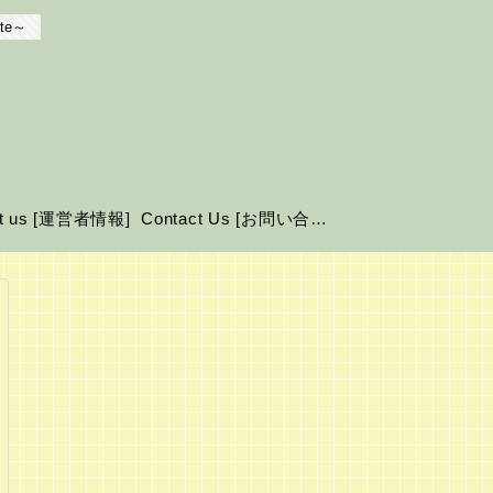
te～
ut us [運営者情報]
Contact Us [お問い合わせ]