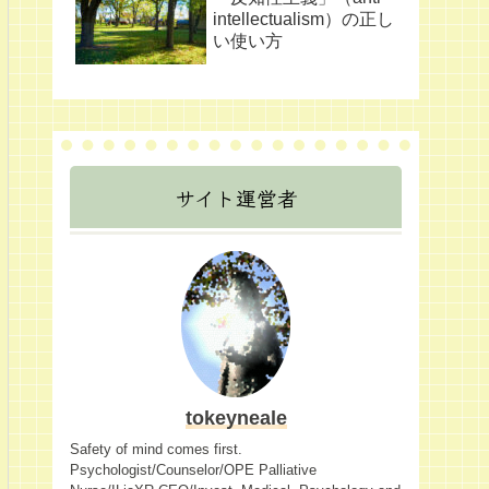
intellectualism）の正し
い使い方
サイト運営者
tokeyneale
Safety of mind comes first.
Psychologist/Counselor/OPE Palliative