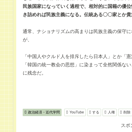
民族国家になっていく過程で、相対的に国籍の優位
き詰めれば民族主義になる。伝統ある〇〇家とか貴
通常、ナショナリズムの高まりは民族主義の保守に
が、
「中国人やクルド人を排斥したら日本人」とか「憲
「韓国の統一教会の思想」に染まって全然関係ない
に残念だ。
政治経済・近代学問
YouTube
する
人権
削除
スポ