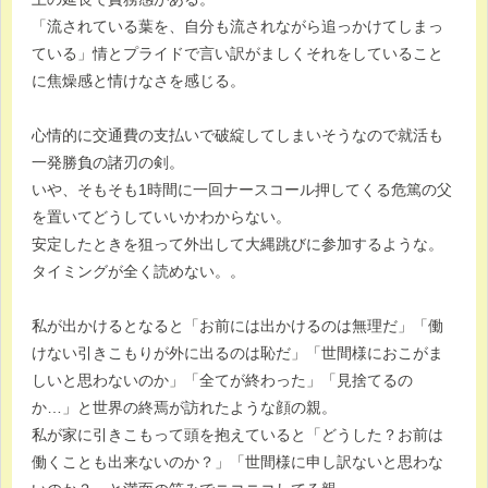
「流されている葉を、自分も流されながら追っかけてしまっ
ている」情とプライドで言い訳がましくそれをしていること
に焦燥感と情けなさを感じる。
心情的に交通費の支払いで破綻してしまいそうなので就活も
一発勝負の諸刃の剣。
いや、そもそも1時間に一回ナースコール押してくる危篤の父
を置いてどうしていいかわからない。
安定したときを狙って外出して大縄跳びに参加するような。
タイミングが全く読めない。。
私が出かけるとなると「お前には出かけるのは無理だ」「働
けない引きこもりが外に出るのは恥だ」「世間様におこがま
しいと思わないのか」「全てが終わった」「見捨てるの
か…」と世界の終焉が訪れたような顔の親。
私が家に引きこもって頭を抱えていると「どうした？お前は
働くことも出来ないのか？」「世間様に申し訳ないと思わな