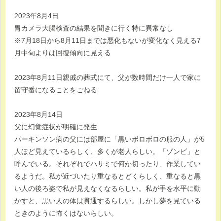
2023年8月4日
胃カメラ大腸検査の結果を聞きに行く特に異常なし
※7月18日から8月11日までは悪化もないが変化なく見える7
月中旬よりは回復傾向に見える
2023年8月11日親戚の葬式にて、父が数時間だけ一人で家に
留守番になることをごねる
2023年8月14日
父に幻覚症状が明確に発生
パーキンソン病の父には部屋に「黒いボロボロの服の人」が5
人ほど見えているらしく、多くが老人らしい。「ゾンビ」と
呼んでいる。それぞれでハサミで何か切ったり、作業してい
るようだ。私が近づいたり重なるとどくらしく、重なると黒
い人の後ろ姿で私が見えなくなるらしい。私が手を水平に動
かすと、黒い人の体は貫通するらしい。しかし夢を見ている
ときのように怖くはないらしい。