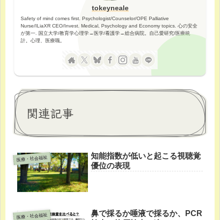
tokeyneale
Safety of mind comes first. Psychologist/Counselor/OPE Palliative
Nurse/ILiaXR CEO/Invest. Medical, Psychology and Economy topics. 心の安全
が第一. 国立大学/教育学心理学→医学/看護学→総合病院。自己愛研究/医療統
計。心理、医療職。
関連記事
知能指数が低いと起こる視聴覚
医療・社会福祉
優位の表現
鼻で採るか唾液で採るか、PCR
医療・社会福祉