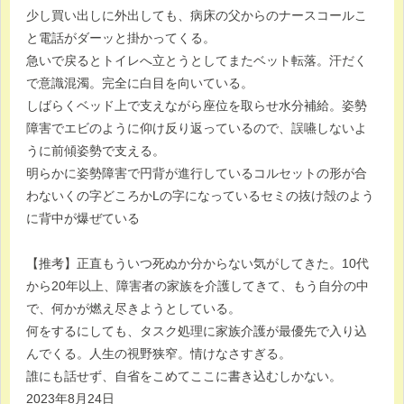
少し買い出しに外出しても、病床の父からのナースコールこ
と電話がダーッと掛かってくる。
急いで戻るとトイレへ立とうとしてまたベット転落。汗だく
で意識混濁。完全に白目を向いている。
しばらくベッド上で支えながら座位を取らせ水分補給。姿勢
障害でエビのように仰け反り返っているので、誤嚥しないよ
うに前傾姿勢で支える。
明らかに姿勢障害で円背が進行しているコルセットの形が合
わないくの字どころかLの字になっているセミの抜け殻のよう
に背中が爆ぜている
【推考】正直もういつ死ぬか分からない気がしてきた。10代
から20年以上、障害者の家族を介護してきて、もう自分の中
で、何かが燃え尽きようとしている。
何をするにしても、タスク処理に家族介護が最優先で入り込
んでくる。人生の視野狭窄。情けなさすぎる。
誰にも話せず、自省をこめてここに書き込むしかない。
2023年8月24日