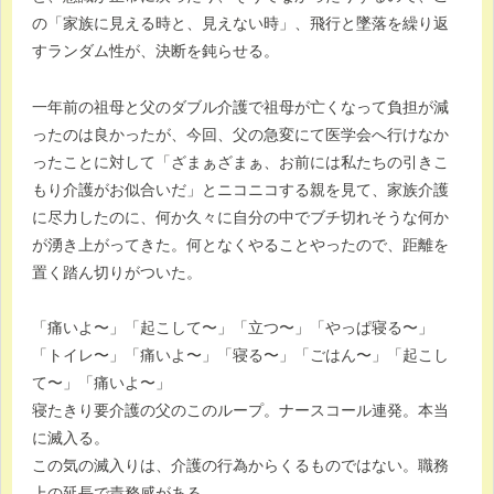
の「家族に見える時と、見えない時」、飛行と墜落を繰り返
すランダム性が、決断を鈍らせる。
一年前の祖母と父のダブル介護で祖母が亡くなって負担が減
ったのは良かったが、今回、父の急変にて医学会へ行けなか
ったことに対して「ざまぁざまぁ、お前には私たちの引きこ
もり介護がお似合いだ」とニコニコする親を見て、家族介護
に尽力したのに、何か久々に自分の中でブチ切れそうな何か
が湧き上がってきた。何となくやることやったので、距離を
置く踏ん切りがついた。
「痛いよ〜」「起こして〜」「立つ〜」「やっぱ寝る〜」
「トイレ〜」「痛いよ〜」「寝る〜」「ごはん〜」「起こし
て〜」「痛いよ〜」
寝たきり要介護の父のこのループ。ナースコール連発。本当
に滅入る。
この気の滅入りは、介護の行為からくるものではない。職務
上の延長で責務感がある。