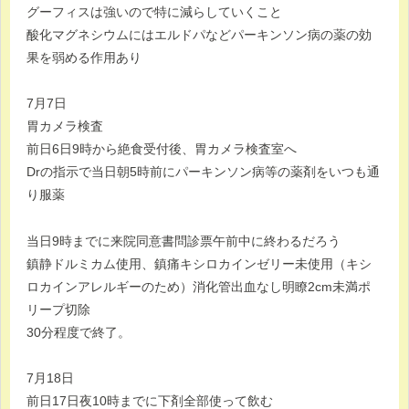
グーフィスは強いので特に減らしていくこと
酸化マグネシウムにはエルドパなどパーキンソン病の薬の効
果を弱める作用あり
7月7日
胃カメラ検査
前日6日9時から絶食受付後、胃カメラ検査室へ
Drの指示で当日朝5時前にパーキンソン病等の薬剤をいつも通
り服薬
当日9時までに来院同意書問診票午前中に終わるだろう
鎮静ドルミカム使用、鎮痛キシロカインゼリー未使用（キシ
ロカインアレルギーのため）消化管出血なし明瞭2cm未満ポ
リープ切除
30分程度で終了。
7月18日
前日17日夜10時までに下剤全部使って飲む