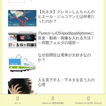
【元ネタ】クレヨンしんちゃんの
ヒエール・ジョコマンとは何者だ
ったのか？
iTuneからiOS/ipod/ipad/iphoneに
音楽・動画・画像を入れる方法！
～同期フォルダの場所～
なぜ自閉症は電車が大好きなの
か？
人を見下す人・下ネタを言う人の
心理
ホーム
About us [運営者情報]
Contact Us [お問い合わせ]