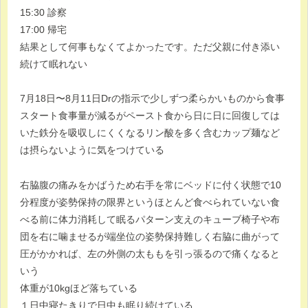
15:30 診察
17:00 帰宅
結果として何事もなくてよかったです。ただ父親に付き添い
続けて眠れない
7月18日〜8月11日Drの指示で少しずつ柔らかいものから食事
スタート食事量が減るがペースト食から日に日に回復しては
いた鉄分を吸収しにくくなるリン酸を多く含むカップ麺など
は摂らないように気をつけている
右脇腹の痛みをかばうため右手を常にベッドに付く状態で10
分程度が姿勢保持の限界というほとんど食べられていない食
べる前に体力消耗して眠るパターン支えのキューブ椅子や布
団を右に噛ませるが端坐位の姿勢保持難しく右脇に曲がって
圧がかかれば、左の外側の太ももを引っ張るので痛くなると
いう
体重が10kgほど落ちている
１日中寝たきりで日中も眠り続けている