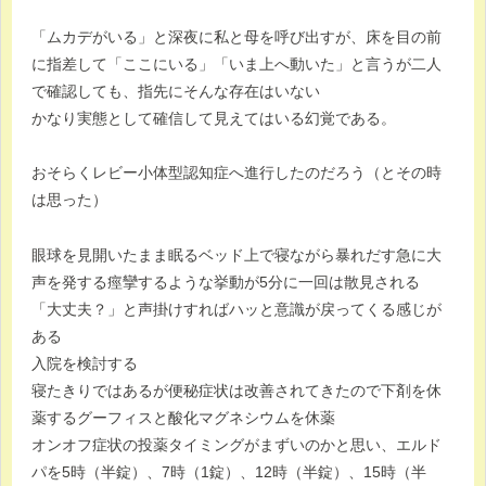
「ムカデがいる」と深夜に私と母を呼び出すが、床を目の前
に指差して「ここにいる」「いま上へ動いた」と言うが二人
で確認しても、指先にそんな存在はいない
かなり実態として確信して見えてはいる幻覚である。
おそらくレビー小体型認知症へ進行したのだろう（とその時
は思った）
眼球を見開いたまま眠るベッド上で寝ながら暴れだす急に大
声を発する痙攣するような挙動が5分に一回は散見される
「大丈夫？」と声掛けすればハッと意識が戻ってくる感じが
ある
入院を検討する
寝たきりではあるが便秘症状は改善されてきたので下剤を休
薬するグーフィスと酸化マグネシウムを休薬
オンオフ症状の投薬タイミングがまずいのかと思い、エルド
パを5時（半錠）、7時（1錠）、12時（半錠）、15時（半