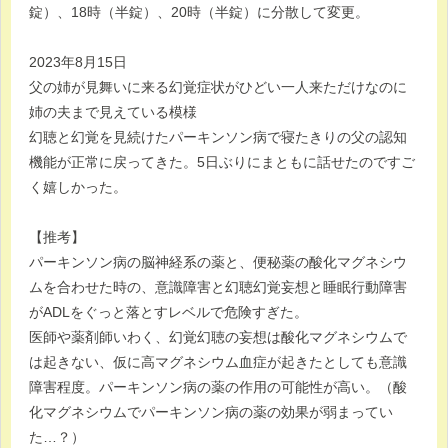
錠）、18時（半錠）、20時（半錠）に分散して変更。
2023年8月15日
父の姉が見舞いに来る幻覚症状がひどい一人来ただけなのに
姉の夫まで見えている模様
幻聴と幻覚を見続けたパーキンソン病で寝たきりの父の認知
機能が正常に戻ってきた。5日ぶりにまともに話せたのですご
く嬉しかった。
【推考】
パーキンソン病の脳神経系の薬と、便秘薬の酸化マグネシウ
ムを合わせた時の、意識障害と幻聴幻覚妄想と睡眠行動障害
がADLをぐっと落とすレベルで危険すぎた。
医師や薬剤師いわく、幻覚幻聴の妄想は酸化マグネシウムで
は起きない、仮に高マグネシウム血症が起きたとしても意識
障害程度。パーキンソン病の薬の作用の可能性が高い。（酸
化マグネシウムでパーキンソン病の薬の効果が弱まってい
た…？）