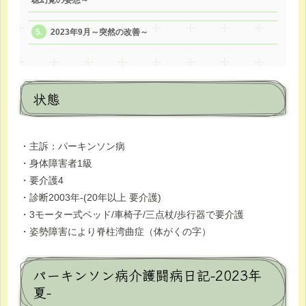
聴幻覚の妄想～
2023年9月～突然の改善～
状態
・主訴：パーキンソン病
・身体障害者1級
・要介護4
・診断2003年-(20年以上 要介護)
・3モーター式ベッド/車椅子/三点杖/歩行器で要介護
・姿勢障害により脊柱湾曲症（体がくの字）
パーキンソン病介護闘病日記-2023年
夏-