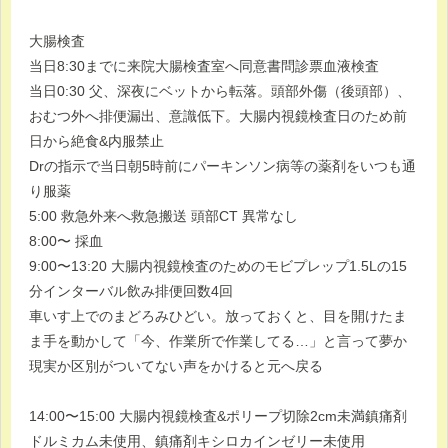
大腸検査
当日8:30までに来院大腸検査室へ同意書問診票血液検査
当日0:30 父、深夜にベットから転落。頭部外傷（後頭部）、
おむつ外へ排便漏出、意識低下。大腸内視鏡検査日のため前
日から絶食&内服禁止
Drの指示で当日朝5時前にパーキンソン病等の薬剤をいつも通
り服薬
5:00 救急外来へ救急搬送 頭部CT 異常なし
8:00〜 採血
9:00〜13:20 大腸内視鏡検査のためのモビプレップ1.5Lの15
分インターバル飲み排便回数4回
車いす上でのまどろみひどい。放っておくと、目を開けたま
ま手を動かして「今、作業所で作業してる…」と言って夢か
現実か区別がついてない声をかけると元へ戻る
14:00〜15:00 大腸内視鏡検査&ポリープ切除2cm未満鎮痛剤
ドルミカム未使用、鎮痛剤キシロカインゼリー未使用