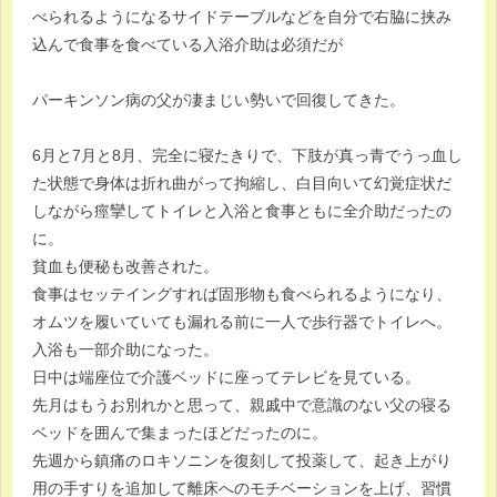
べられるようになるサイドテーブルなどを自分で右脇に挟み
込んで食事を食べている入浴介助は必須だが
パーキンソン病の父が凄まじい勢いで回復してきた。
6月と7月と8月、完全に寝たきりで、下肢が真っ青でうっ血し
た状態で身体は折れ曲がって拘縮し、白目向いて幻覚症状だ
しながら痙攣してトイレと入浴と食事ともに全介助だったの
に。
貧血も便秘も改善された。
食事はセッテイングすれば固形物も食べられるようになり、
オムツを履いていても漏れる前に一人で歩行器でトイレへ。
入浴も一部介助になった。
日中は端座位で介護ベッドに座ってテレビを見ている。
先月はもうお別れかと思って、親戚中で意識のない父の寝る
ベッドを囲んで集まったほどだったのに。
先週から鎮痛のロキソニンを復刻して投薬して、起き上がり
用の手すりを追加して離床へのモチベーションを上げ、習慣