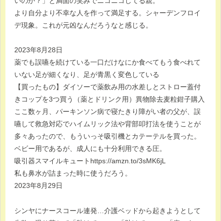
いのか？」と満面の笑みでニコニコしてる親。
より自分より不幸な人を作って満足する。シャーデンフロイ
デ現象。これが元凶なんだろうなと感じる。
2023年8月28日
薬でも誤嚥を続けている一口だけなにか食べてもう食べれて
いない足が細くなり、足が青黒く変色している
【買ったもの】ダイソーで薬飲み用の水差しとストロー蓋付
きコップを3つ買う（薬とドリンク用）異物除去麦粒鉗子購入
ここ数ヶ月、パーキンソン病で寝たきり障がい者の父が、誤
嚥して救急対応でハイムリック法や背部叩打法を使うことが
多々あったので、もういっそ吸引機とカテーテルを買った。
ベビー用であるが、成人にも十分利用できる圧。
吸引器スマイルキュートhttps://amzn.to/3sMK6jL
私も鼻水が詰まった時に使うだろう。
2023年8月29日
シンヤにナースコール連発…介護ベッドから起きようとして