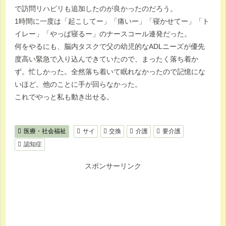
で訪問リハビリも追加したのが良かったのだろう。
1時間に一度は「起こしてー」「痛いー」「寝かせてー」「ト
イレー」「やっぱ寝るー」のナースコール連発だった。
何をやるにも、脳内タスクで父の幼児的なADLニーズが優先
度高い緊急で入り込んできていたので、まったく落ち着か
ず。忙しかった。全然落ち着いて眠れなかったので記憶にな
いほど。他のことに手が回らなかった。
これでやっと私も動き出せる。
医療・社会福祉
サイ
交換
介護
要介護
認知症
スポンサーリンク