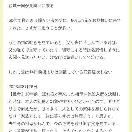
親戚一同が見舞いに来る
60代で寝たきり障がい者の父に、80代の兄がお見舞いに来て
くれた。さすがに思うことが多い。
うちの猫の動きを見ていると、父が夜に苦しんでいる時は、
父の近くで見守っていたり、留守にする時は名残惜しそうに
玄関へ見送ったりと、けなげに気遣いしてて泣ける。
しかし父は14日前後よりは回復している幻覚症状もない
2023年8月26日
【推考】10年前、認知症が悪化した祖母を施設入所を決断し
た時は、本人の幻聴と幻覚や徘徊がひどかったので、ギリギ
リまで耐えたが、はっきり、人としての実体を感じられなく
なり「家族として一緒に暮らすのは無理そう」と思えた。
去年その祖母が死んで、今の危篤を繰り返す父を見ている
と、意識が正常に戻ったり、そうでなかったりするので、こ