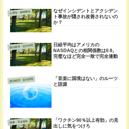
なぜインシデントとアクシデン
心理学・精神医学
ト事故が隠され改善されないの
か？
日経平均はアメリカの
政治経済・近代学問
NASDAQとの相関係数は0.9。
完璧なほど完全一致で完全連動
「音楽に国境はない」のルーツ
政治経済・近代学問
と語源
「ワクチン90％以上有効」の見
医療・社会福祉
出しに気をつけろ