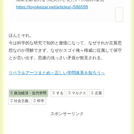
https://toyokeizai.net/articles/-/586599
ほんとそれ。
今は科学的な研究で知的と傲慢になって、なぜそれが左翼思
想なのか理解できず、なぜかスゴイ俺＝権威に従属して保守
とか言い出す。思慮の浅っさい矛盾が散見される。
リベラルアーツまとめ～正しい学問体系を知ろう～
政治経済・近代学問
する
マルクス
左翼
社会主義
科学
スポンサーリンク