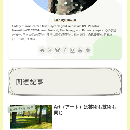
tokeyneale
Safety of mind comes first. Psychologist/Counselor/OPE Palliative
Nurse/ILiaXR CEO/Invest. Medical, Psychology and Economy topics. 心の安全
が第一. 国立大学/教育学心理学→医学/看護学→総合病院。自己愛研究/医療統
計。心理、医療職。
関連記事
Art（アート）は芸術も技術も
政治経済・近代学問
同じ